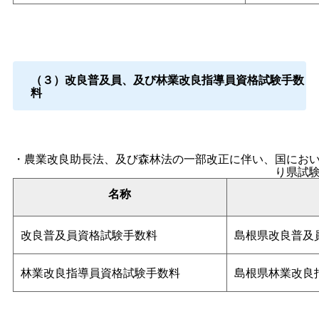
（３）改良普及員、及び林業改良指導員資格試験手数
料
・農業改良助長法、及び森林法の一部改正に伴い、国にお
り県試
名称
改良普及員資格試験手数料
島根県改良普及
林業改良指導員資格試験手数料
島根県林業改良