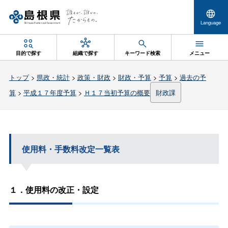
Language
目的で探す
組織で探す
キーワード検索
メニュー
トップ
>
県政・統計
>
政策・財政
>
財政・予算
>
予算
>
過去の予
算
>
平成１７年度予算
>
Ｈ１７当初予算の概要
財政課
使用料・手数料改定一覧表
１．使用料の改正・設定