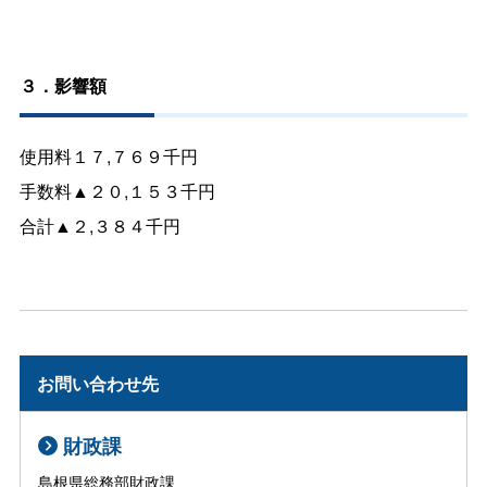
３．影響額
使用料１７,７６９千円
手数料▲２０,１５３千円
合計▲２,３８４千円
お問い合わせ先
財政課
島根県総務部財政課