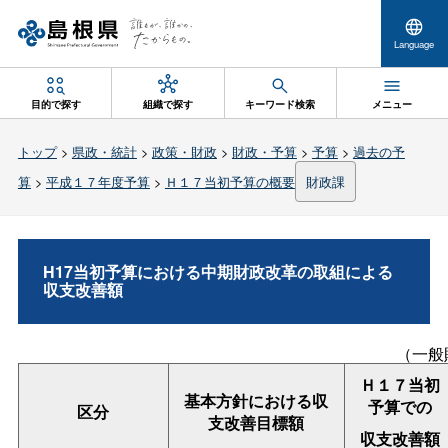
Language
目的で探す
組織で探す
キーワード検索
メニュー
トップ
>
県政・統計
>
政策・財政
>
財政・予算
>
予算
>
過去の予
算
>
平成１７年度予算
>
Ｈ１７当初予算の概要
財政課
H17当初予算における中期財政改革の取組による
収支改善額
（一般
Ｈ１７当初
基本方針における収
予算での
区分
支改善目標額
収支改善額