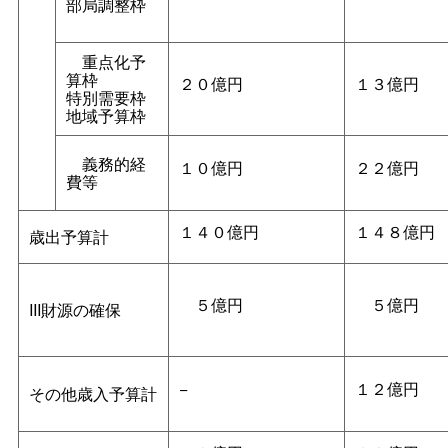
部局調整枠
重点化予
算枠
２０億円
１３億円
特別需要枠
地域予算枠
義務的経
１０億円
２２億円
費等
１４０億円
１４８億円
歳出予算計
５億円
５億円
III財源の確保
−
１２億円
その他歳入予算計