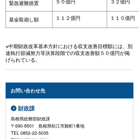
５０億円
３２億円
緊急避難措置
１１２億円
１１０億円
基金取崩し額
※中期財政改革基本方針における収支改善目標額には、別
途執行節減努力等決算段階での収支改善額５０億円が掲
げられている。
お問い合わせ先
財政課
島根県総務部財政課
〒690-8501 島根県松江市殿町1番地
TEL 0852-22-5035