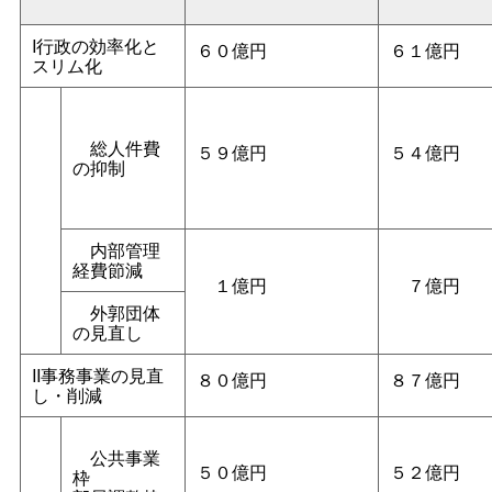
I行政の効率化と
６０億円
６１億円
スリム化
総人件費
５９億円
５４億円
の抑制
内部管理
経費節減
１億円
７億円
外郭団体
の見直し
II事務事業の見直
８０億円
８７億円
し・削減
公共事業
５０億円
５２億円
枠