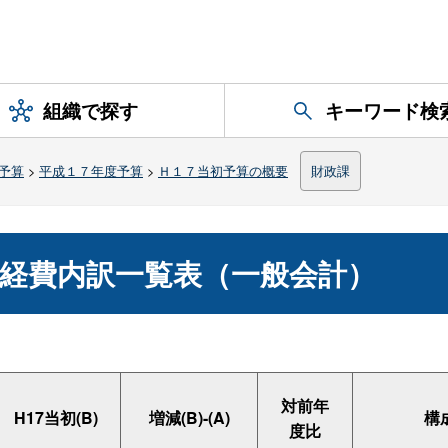
組織で探す
キーワード検
予算
>
平成１７年度予算
>
Ｈ１７当初予算の概要
財政課
別経費内訳一覧表（一般会計）
対前年
H17当初(B)
増減(B)-(A)
構
度比