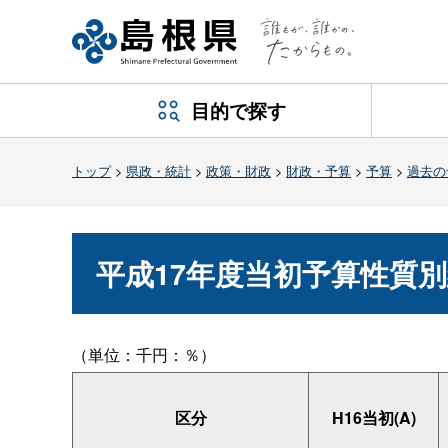
目的で探す
トップ
>
県政・統計
>
政策・財政
>
財政・予算
>
予算
>
過去の
平成17年度当初予算性質
（単位：千円：％）
区分
H16当初(A)