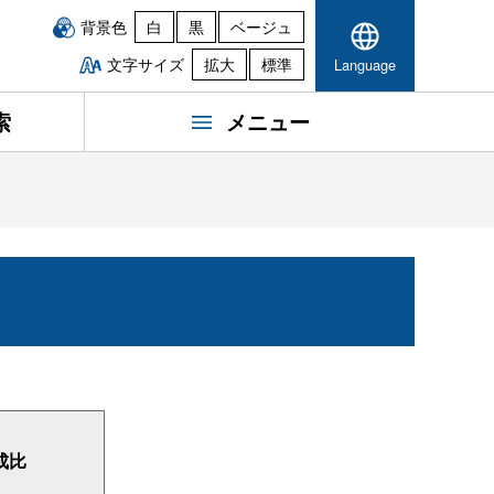
背景色
白
黒
ベージュ
文字サイズ
拡大
標準
Language
索
メニュー
成比