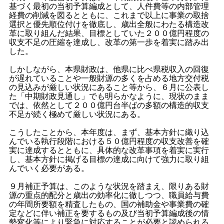
基づく最初の当初予算編成として、人件費等の内部管理
経費の削減を図るとともに、これまで以上に事業の取捨
選択と優先順位付けを徹底し、歳出全般にわたる構造改
革に取り組んだ結果、目標としていた２００億円程度の
収支不足の圧縮を達成し、改革の第一歩を着実に踏み出
した。
しかしながら、本県財政は、他県に比べ県税収入の回復
が遅れていることや一般財源の多くを占める地方交付税
の見込みが厳しい状況にあること等から、６月に公表し
た「中期財政見通し」でも明らかなように、現状のまま
では、依然として２００億円台半ばの多額の構造的収支
不足が続く極めて厳しい状況にある。
こうしたことから、本年度は、まず、基本方針に織り込
んでいる執行段階における５０億円程度の収支改善を確
実に達成するとともに、具体的な改革事項を着実に実行
し、基本方針に掲げる目標の達成に向けて強力に取り組
んでいく必要がある。
９月補正予算は、このような状況を踏まえ、限りある財
源の重点的配分と歳出の効率化に徹しつつ、職員給与費
の年間所要額を精査したもの、国の補助金や事業費の確
定などに伴い補正を要するもの及び当初予算編成後の情
勢変化等により緊急に対応することが必要と認められる