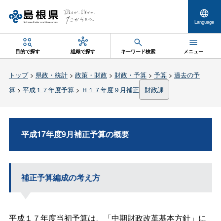
Language
目的で探す
組織で探す
キーワード検索
メニュー
トップ
>
県政・統計
>
政策・財政
>
財政・予算
>
予算
>
過去の予
算
>
平成１７年度予算
>
Ｈ１７年度９月補正
財政課
平成17年度9月補正予算の概要
補正予算編成の考え方
平成１７年度当初予算は、「中期財政改革基本方針」に