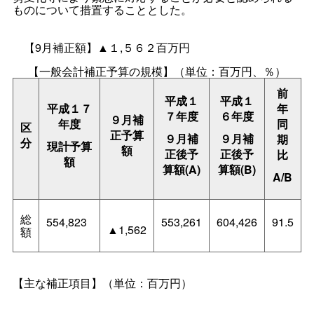
ものについて措置することとした。
【9月補正額】▲１,５６２百万円
【一般会計補正予算の規模】（単位：百万円、％）
前
平成１
平成１
平成１７
年
７年度
６年度
９月補
年度
同
区
正予算
９月補
９月補
期
分
現計予算
額
正後予
正後予
比
額
算額(A)
算額(B)
A/B
総
554,823
553,261
604,426
91.5
▲1,562
額
【主な補正項目】（単位：百万円）