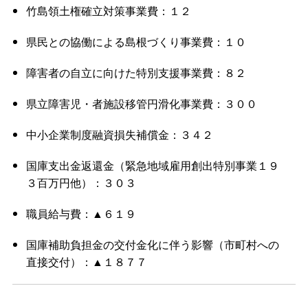
竹島領土権確立対策事業費：１２
県民との協働による島根づくり事業費：１０
障害者の自立に向けた特別支援事業費：８２
県立障害児・者施設移管円滑化事業費：３００
中小企業制度融資損失補償金：３４２
国庫支出金返還金（緊急地域雇用創出特別事業１９
３百万円他）：３０３
職員給与費：▲６１９
国庫補助負担金の交付金化に伴う影響（市町村への
直接交付）：▲１８７７