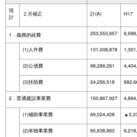
現
２月補正
計(A)
H17
計
253,553,657
6,588
1．義務的経費
(1)人件費
131,008,878
1,301
(2)公債費
98,288,261
4,404
(3)扶助費
24,256,518
882,6
2．普通建設事業費
150,867,927
4,894
(1)補助事業費
69,024,428
▲3,3
(2)単独事業費
65,638,863
8,218