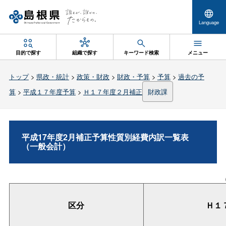
Language
目的で探す
組織で探す
キーワード検索
メニュー
トップ
>
県政・統計
>
政策・財政
>
財政・予算
>
予算
>
過去の予
算
>
平成１７年度予算
>
Ｈ１７年度２月補正
財政課
平成17年度2月補正予算性質別経費内訳一覧表
（一般会計）
区分
Ｈ１