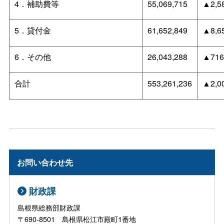
4．補助費等
55,069,715
▲2,5
5．貸付金
61,652,849
▲8,6
6．その他
26,043,288
▲716
合計
553,261,236
▲2,0
お問い合わせ先
財政課
島根県総務部財政課
〒690-8501 島根県松江市殿町1番地