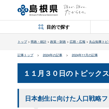
目的で探す
トップ
>
県政・統計
>
政策・財政
>
広聴・広報
>
丸山知事トピ
記事トップ
>
2024年の記事
>
2024年11月の記事
１１月３０日のトピック
日本創生に向けた人口戦略フ