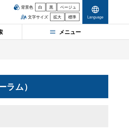
背景色
白
黒
ベージュ
文字サイズ
拡大
標準
Language
索
メニュー
ーラム）