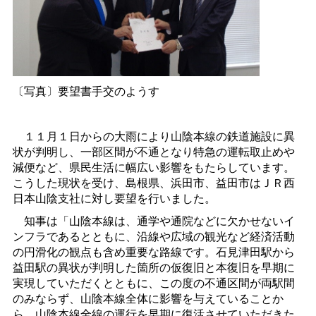
〔写真〕要望書手交のようす
１１月１日からの大雨により山陰本線の鉄道施設に異
状が判明し、一部区間が不通となり特急の運転取止めや
減便など、県民生活に幅広い影響をもたらしています。
こうした現状を受け、島根県、浜田市、益田市はＪＲ西
日本山陰支社に対し要望を行いました。
知事は「山陰本線は、通学や通院などに欠かせないイ
ンフラであるとともに、沿線や広域の観光など経済活動
の円滑化の観点も含め重要な路線です。石見津田駅から
益田駅の異状が判明した箇所の仮復旧と本復旧を早期に
実現していただくとともに、この度の不通区間が両駅間
のみならず、山陰本線全体に影響を与えていることか
ら、山陰本線全線の運行を早期に復活させていただきた