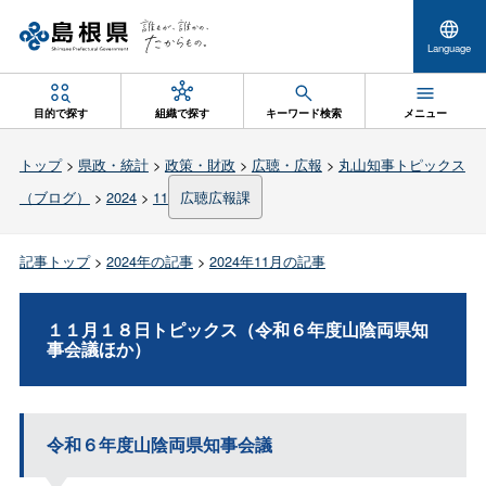
Language
目的で探す
組織で探す
キーワード検索
メニュー
トップ
>
県政・統計
>
政策・財政
>
広聴・広報
>
丸山知事トピックス
（ブログ）
>
2024
>
11
広聴広報課
記事トップ
>
2024年の記事
>
2024年11月の記事
１１月１８日トピックス（令和６年度山陰両県知
事会議ほか）
令和６年度山陰両県知事会議