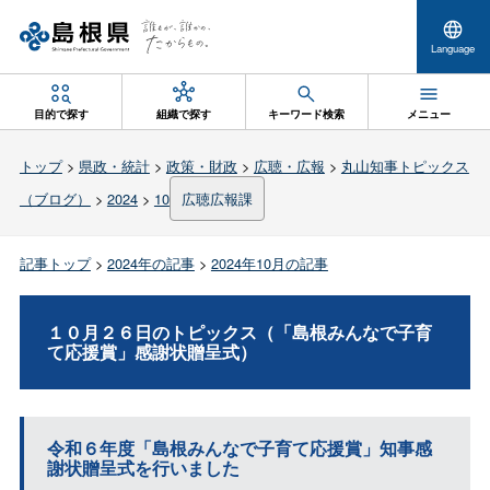
Language
目的で探す
組織で探す
キーワード検索
メニュー
トップ
>
県政・統計
>
政策・財政
>
広聴・広報
>
丸山知事トピックス
（ブログ）
>
2024
>
10
広聴広報課
記事トップ
>
2024年の記事
>
2024年10月の記事
１０月２６日のトピックス（「島根みんなで子育
て応援賞」感謝状贈呈式）
令和６年度「島根みんなで子育て応援賞」知事感
謝状贈呈式を行いました