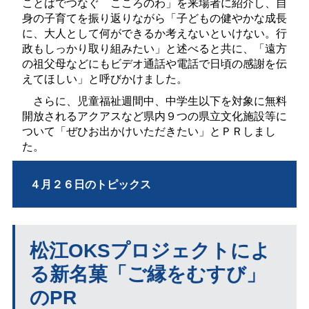
ことばでつな
ぐ
こころのわ」を来場者に紹介し、自
身の子育てを振り返りながら「子どもの健やかな成長
に、大人として何ができるか考えないといけない。行
政もしっかり取り組みたい」と述べると共に、「遠方
の祖父母などにもビデオ通話や電話で日頃の感謝を伝
えてほしい」と呼びかけました。
さらに、児童福祉週間中、中学生以下を対象に無料
開放されるアクアスなど県内９つの県立文化施設等に
ついて「ぜひお出かけいただきたい」とＰＲしまし
た。
４月２６日のトピックス
松江
OKS
プロジェクトによ
る新名菓「ご縁をむすび」
の
PR