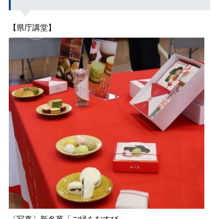
【県庁講堂】
〔写真〕新名菓「ご縁をむすび」