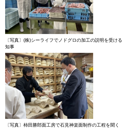
〔写真〕(株)シーライフでノドグロの加工の説明を受ける
知事
〔写真〕柿田勝郎面工房で石見神楽面制作の工程を聞く