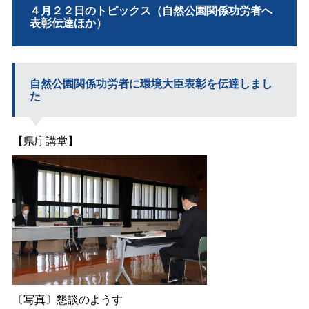
４月２２日のトピックス（自然公園関係功労者へ
表彰伝達ほか）
自然公園関係功労者に環境大臣表彰を伝達しまし
た
【県庁講堂】
〔写真〕懇談のようす