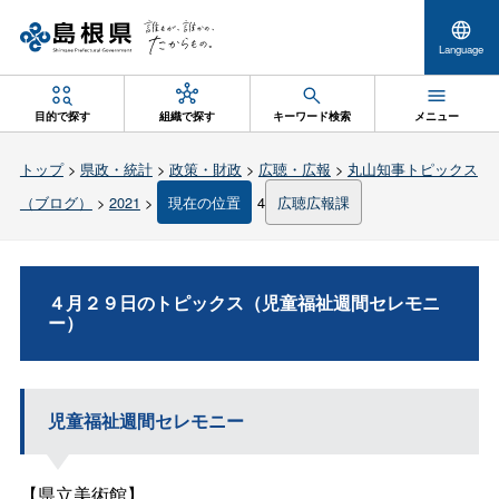
Language
目的で探す
組織で探す
キーワード検索
メニュー
トップ
>
県政・統計
>
政策・財政
>
広聴・広報
>
丸山知事トピックス
（ブログ）
>
2021
>
現在の位置
4
広聴広報課
４月２９日のトピックス（児童福祉週間セレモニ
ー）
児童福祉週間セレモニー
【県立美術館】