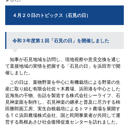
４月２０日のトピックス（石見の日）
令和３年度第１回「石見の日」を開催しました
知事が石見地域を訪問し、現地視察や意見交換を通じ
て直接地域の実情を把握する「石見の日」を浜田市で開
催しました。
この日は、葉物野菜を中心に有機栽培による野菜の生
産に取り組む有限会社佐々木農場、浜田港を中心とした
近海魚の干物、缶詰を製造する株式会社シーライフ、石
見神楽面を制作し、石見神楽の継承と普及に尽力する柿
田勝郎面工房、実生自根栽培によるトマト農場を展開す
るＴＣ浜田農場株式会社、国と民間事業者が共同して運
営する島根あさひ社会復帰促進センターを訪れました。