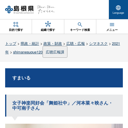
Language
目的で探す
組織で探す
キーワード検索
メニュー
トップ
>
県政・統計
>
政策・財政
>
広聴・広報
>
シマネスク
>
2021
年
>
shimanesuque120
広聴広報課
すまいる
女子神楽同好会「舞姫社中」／河本菜々映さん・
中可南子さん