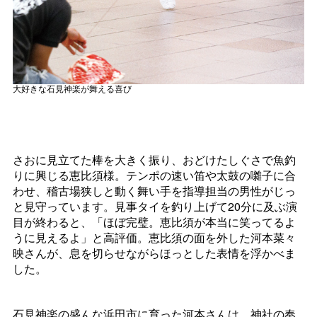
大好きな石見神楽が舞える喜び
さおに見立てた棒を大きく振り、おどけたしぐさで魚釣
りに興じる恵比須様。テンポの速い笛や太鼓の囃子に合
わせ、稽古場狭しと動く舞い手を指導担当の男性がじっ
と見守っています。見事タイを釣り上げて20分に及ぶ演
目が終わると、「ほぼ完璧。恵比須が本当に笑ってるよ
うに見えるよ」と高評価。恵比須の面を外した河本菜々
映さんが、息を切らせながらほっとした表情を浮かべま
した。
石見神楽の盛んな浜田市に育った河本さんは、神社の奉