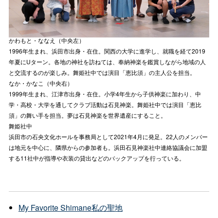
かわもと・ななえ（中央左）
1996年生まれ、浜田市出身・在住。関西の大学に進学し、就職を経て2019
年夏にUターン。各地の神社を訪ねては、奉納神楽を鑑賞しながら地域の人
と交流するのが楽しみ。舞姫社中では演目「恵比須」の主人公を担当。
なか・かなこ（中央右）
1999年生まれ、江津市出身・在住。小学4年生から子供神楽に加わり、中
学・高校・大学を通してクラブ活動は石見神楽。舞姫社中では演目「恵比
須」の舞い手を担当。夢は石見神楽を世界遺産にすること。
舞姫社中
浜田市の石央文化ホールを事務局として2021年4月に発足。22人のメンバー
は地元を中心に、隣県からの参加者も。浜田石見神楽社中連絡協議会に加盟
する11社中が指導や衣装の貸出などのバックアップを行っている。
My Favorite Shimane
私の聖地