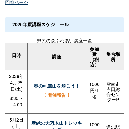
回答ページ
2026年度講座スケジュール
県民の森ふれあい講座一覧
参加
費
集合場
日時
講座
（税
所
込）
2026年
4月25
1000
雲南市
春の毛無山を歩こう！
日(土)
吉田総
円/1
合セン
【
開催報告
】
名
8:30〜
ターP
14:00
5月2日
新緑の大万木山トレッキ
1000
（土）
道の駅