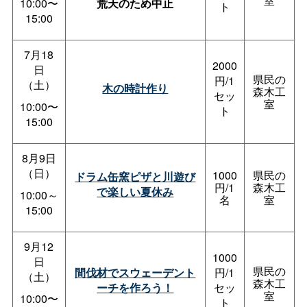
室
10:00〜
荒天のため中止
ト
15:00
7月18
2000
日
県民の
円/1
（土）
木の時計作り
森木工
セッ
室
10:00〜
ト
15:00
8月9日
（日）
1000
県民の
ドラム缶窯ピザと川遊び
円/1
森木工
で楽しい夏休み
10:00～
名
室
15:00
9月12
1000
日
県民の
間伐材でスウェーデント
円/1
（土）
森木工
ーチを作ろう！
セッ
室
10:00〜
ト