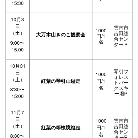
15:30
10月3
日
雲南市
1000
（土）
吉田総
大万木山きのこ観察会
円/1
合セン
名
9:00〜
ターＰ
15:00
10月31
琴引フ
日
1000
ォレス
（土）
紅葉の琴引山縦走
円/1
トパー
名
クスキ
8:30〜
ー場P
15:00
11月7
日
1000
雲南市
（土）
吉田総
紅葉の等検境縦走
円/1
合セン
名
8:30〜
ターP