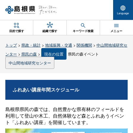
Language
目的で探す
組織で探す
キーワード検索
メニュー
トップ
>
県政・統計
>
地域振興・交通
>
関係機関
>
中山間地域研究セ
ンター
>
県民の森
>
現在の位置
県民の森イベント
中山間地域研究センター
ふれあい講座年間スケジュール
島根県県民の森では、自然豊かな県有林のフィールドを
利用して登山や木工、自然体験など森とふれあうイベン
ト「ふれあい講座」を開催しています。