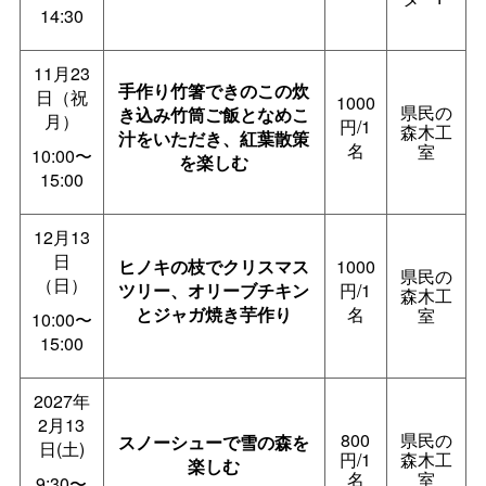
14:30
11月23
手作り竹箸できのこの炊
日（祝
1000
県民の
き込み竹筒ご飯となめこ
月）
円/1
森木工
汁をいただき、紅葉散策
名
室
10:00〜
を楽しむ
15:00
12月13
日
ヒノキの枝でクリスマス
1000
県民の
（日）
ツリー、オリーブチキン
円/1
森木工
とジャガ焼き芋作り
名
室
10:00〜
15:00
2027年
2月13
800
県民の
スノーシューで雪の森を
日(土)
円/1
森木工
楽しむ
名
室
9:30〜