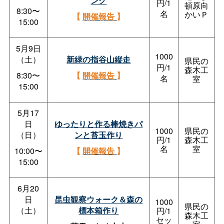
ング
円/1
頓原向
8:30〜
名
かいＰ
【
開催報告
】
15:00
5月9日
1000
（土）
新緑の指谷山縦走
県民の
円/1
森木工
8:30〜
【
開催報告
】
名
室
15:00
5月17
日
ゆったりと作る棒焼きパ
1000
県民の
（日）
ンと苔玉作り
円/1
森木工
名
室
10:00〜
【
開催報告
】
15:00
6月20
日
昆虫観察ウォーク＆森の
1000
県民の
（土）
標本箱作り
円/1
森木工
セッ