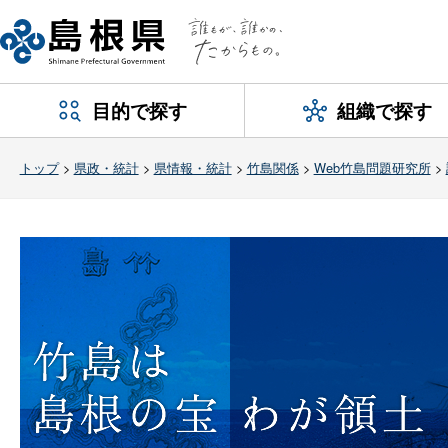
目的で探す
組織で探す
トップ
>
県政・統計
>
県情報・統計
>
竹島関係
>
Web竹島問題研究所
>