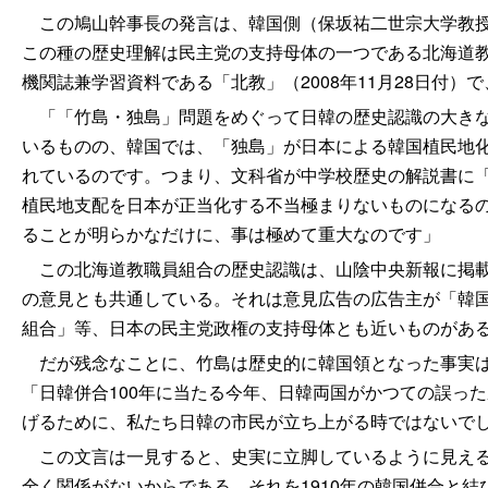
この鳩山幹事長の発言は、韓国側（保坂祐二世宗大学教授
この種の歴史理解は民主党の支持母体の一つである北海道
機関誌兼学習資料である「北教」（2008年11月28日付
「「竹島・独島」問題をめぐって日韓の歴史認識の大きな
いるものの、韓国では、「独島」が日本による韓国植民地
れているのです。つまり、文科省が中学校歴史の解説書に
植民地支配を日本が正当化する不当極まりないものになる
ることが明らかなだけに、事は極めて重大なのです」
この北海道教職員組合の歴史認識は、山陰中央新報に掲載
の意見とも共通している。それは意見広告の広告主が「韓
組合」等、日本の民主党政権の支持母体とも近いものがあ
だが残念なことに、竹島は歴史的に韓国領となった事実は
「日韓併合100年に当たる今年、日韓両国がかつての誤っ
げるために、私たち日韓の市民が立ち上がる時ではないで
この文言は一見すると、史実に立脚しているように見えるが
全く関係がないからである。それを1910年の韓国併合と