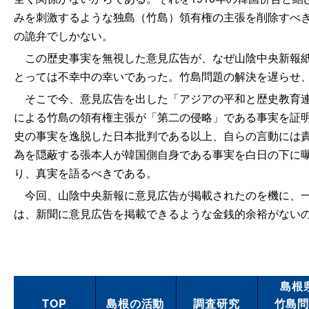
みを刺激するような独島（竹島）領有権の主張を削除すべ
の詭弁でしかない。
この歴史事実を無視した意見広告が、なぜ山陰中央新報紙
とっては不幸中の幸いであった。竹島問題の解決を遅らせ
そこで今、意見広告を出した「アジアの平和と歴史教育連
による竹島の領有権主張が「第二の侵略」である事実を証
史の事実を逸脱した日本批判である以上、自らの言動には
為を隠蔽する張本人が韓国側自身である事実を白日の下に
り、真実を語るべきである。
今回、山陰中央新報に意見広告が掲載されたのを機に、一
は、新聞に意見広告を掲載できるような金銭的余裕がない
島根
TOP
島根の活動
調査研究
竹島