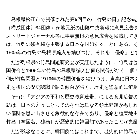
島根県松江市で開催された第5回目の「竹島の日」記念式典
（構成団体計64団体）が地元紙の山陰中央新報に意見広告
ストリートジャーナル等に事実無根の意見広告を掲載して
は、竹島の領有権を主張する日本を封印することにある。そ
1905年の竹島の島根県編入を結びつけ、それを「侵略」
だが島根県の竹島問題研究会が実証したように、竹島は歴史
国併合と1905年の竹島の島根県編入は何ら関係がなく、
側が竹島問題と1910年の韓国併合を結びつけ、声高に日
史を後世の歴史認識で語る傾向が強く、歴史を恣意的に解
それは「アジアの平和と歴史教育連帯」による意見広告の
題は、日本の方々にとってのそれは単なる領土問題かもし
い傷跡を思い出させる象徴的な存在であり、侵略と植民地
竹島（韓国名、独島）が歴史的に韓国領であったことが実
だが残念なことに、韓国側ではこれまで、歴史的に竹島が