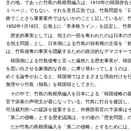
主の地」であった竹島の島根県編入は、1910年の韓国併
１ページ」でもない。それを意見広告では、竹島問題を「
鋒でことさら重要案件ではないかのごとく記しているが、
1952年1月18日、公海上に「李承晩ライン」を設定し、
歴史的事実としては、領土の一部を奪われたのは日本の方
る領土問題」とし、日本側による竹島の領有権の主張を「
は、竹島侵奪の事実を隠蔽するための政治的なデマゴギー
韓国側による竹島侵奪と言った厳然たる歴史事実が、韓国
を思い出させる象徴的な存在」に摩り替わってしまうのは
めぐる論争がおこると、韓国側ではさまざまな理由付けを
無理やり竹島（独島）を韓国領としてきた。
その中で、竹島の島根県編入を日本による「韓国侵略の最初
官卞栄泰の声明文が基になっている。竹島に灯台を建設し、
司法裁判所への提訴を提案すると、外務部長官の卞栄泰はそ
「第二の侵略」とする歴史認識は、その後の「歴史問題」
だが竹島の島根県編入を「第二の侵略」とするためには、1