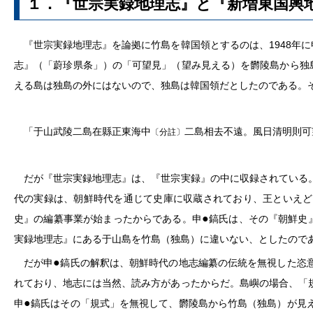
１．『世宗実録地理志』と『新増東国輿
『世宗実録地理志』を論拠に竹島を韓国領とするのは、1948年に
志』（「蔚珍県条」）の「可望見」（望み見える）を欝陵島から独
える島は独島の外にはないので、独島は韓国領だとしたのである。
「于山武陵二島在縣正東海中
二島相去不遠。風日清明則可
〔分註〕
だが『世宗実録地理志』は、『世宗実録』の中に収録されている。
代の実録は、朝鮮時代を通じて史庫に収蔵されており、王といえど
●
史』の編纂事業が始まったからである。申
鎬氏は、その『朝鮮史
実録地理志』にある于山島を竹島（独島）に違いない、としたので
●
だが申
鎬氏の解釈は、朝鮮時代の地志編纂の伝統を無視した恣
れており、地志には当然、読み方があったからだ。島嶼の場合、「
●
申
鎬氏はその「規式」を無視して、欝陵島から竹島（独島）が見