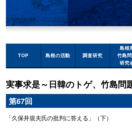
島根
TOP
島根の活動
調査研究
竹島
研究
実事求是～日韓のトゲ、竹島問
第67回
「久保井規夫氏の批判に答える」（下）