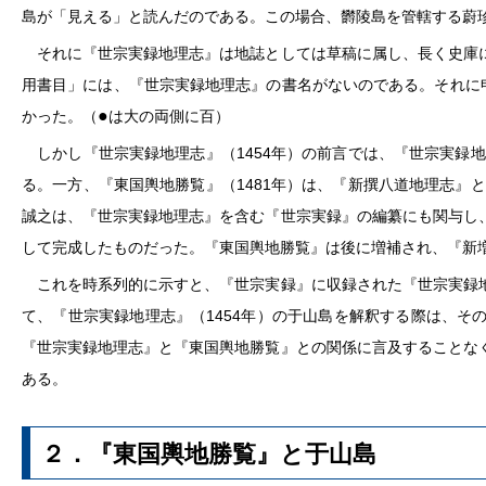
島が「見える」と読んだのである。この場合、欝陵島を管轄する蔚
それに『世宗実録地理志』は地誌としては草稿に属し、長く史庫に
用書目」には、『世宗実録地理志』の書名がないのである。それに
●
かった。（
は大の両側に百）
しかし『世宗実録地理志』（1454年）の前言では、『世宗実録地
る。一方、『東国輿地勝覧』（1481年）は、『新撰八道地理志』
誠之は、『世宗実録地理志』を含む『世宗実録』の編纂にも関与し
して完成したものだった。『東国輿地勝覧』は後に増補され、『新増
これを時系列的に示すと、『世宗実録』に収録された『世宗実録地
て、『世宗実録地理志』（1454年）の于山島を解釈する際は、
『世宗実録地理志』と『東国輿地勝覧』との関係に言及することな
ある。
２．『東国輿地勝覧』と于山島