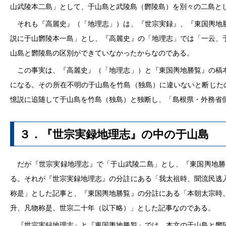
山武陵本二島」として、于山島と武陵島（欝陵島）を別々の二島と
それも『高麗史』（「地理志」）は、『世宗実録』、『東国輿地勝
説に于山欝陵本一島」とし、『高麗史』の「地理志」では「一云、
山島と欝陵島の区別ができていなかったからなのである。
この事実は、『高麗史』（「地理志」）と『東国輿地勝覧』の稿本
になる。その所在不明の于山島を竹島（独島）に違いないと断じた
憶説に追随して于山島を竹島（独島）と独断し、「島根県・外務省
３．『世宗実録地理志』の中の于山島
だが『世宗実録地理志』で「于山武陵二島」とし、『東国輿地勝
る。それが『世宗実録地理志』の分註にある「我太祖時、聞流民逃
称是」とした記事と、『東国輿地勝覧』の分註にある「本朝太宗時
升、凡物称是。世宗二十年（以下略）」とした記事なのである。
『世宗実録地理志』と『東国輿地勝覧』では、本文の于山島と欝陵