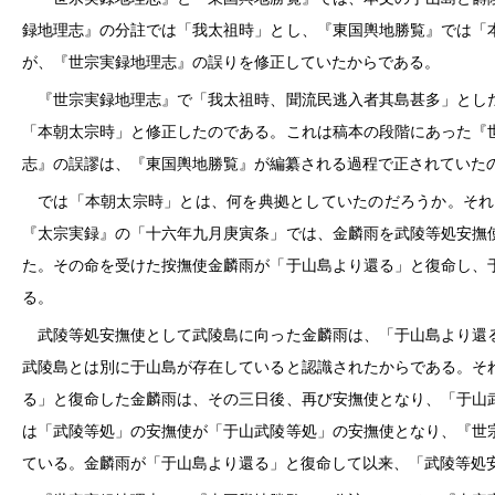
録地理志』の分註では「我太祖時」とし、『東国輿地勝覧』では「
が、『世宗実録地理志』の誤りを修正していたからである。
『世宗実録地理志』で「我太祖時、聞流民逃入者其島甚多」とした
「本朝太宗時」と修正したのである。これは稿本の段階にあった『
志』の誤謬は、『東国輿地勝覧』が編纂される過程で正されていた
では「本朝太宗時」とは、何を典拠としていたのだろうか。それ
『太宗実録』の「十六年九月庚寅条」では、金麟雨を武陵等処安撫
た。その命を受けた按撫使金麟雨が「于山島より還る」と復命し、
る。
武陵等処安撫使として武陵島に向った金麟雨は、「于山島より還る
武陵島とは別に于山島が存在していると認識されたからである。そ
る」と復命した金麟雨は、その三日後、再び安撫使となり、「于山
は「武陵等処」の安撫使が「于山武陵等処」の安撫使となり、『世
ている。金麟雨が「于山島より還る」と復命して以来、「武陵等処