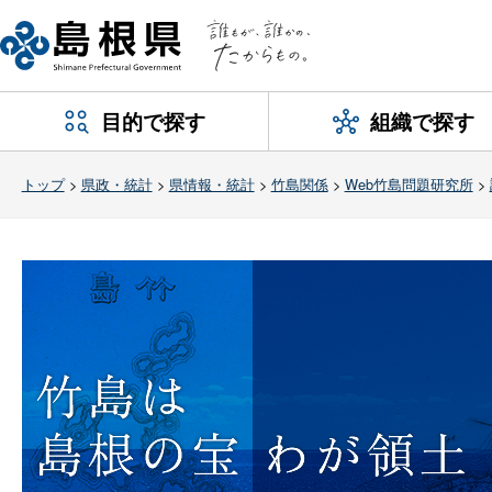
目的で探す
組織で探す
トップ
>
県政・統計
>
県情報・統計
>
竹島関係
>
Web竹島問題研究所
>