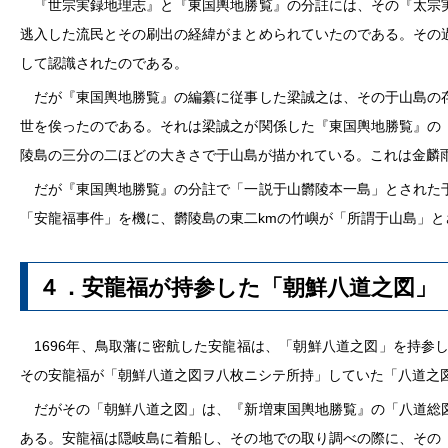
『世宗実録地理志』と『東国輿地勝覧』の分註には、その『太宗実
逃入した流民とその刷出の経緯がまとめられていたのである。その
して認識されたのである。
だが『東国輿地勝覧』の編纂に従事した梁誠之は、その于山島の存
世を俟ったのである。それは梁誠之が関係した『東国輿地勝覧』の
陵島の三分の二ほどの大きさで于山島が描かれている。これは金麟
だが『東国輿地勝覧』の分註で「一説于山欝陵本一島」とされた于
「安龍福事件」を機に、欝陵島の東二kmの竹嶼が「所謂于山島」
４．安龍福が持参した「朝鮮八道之図」
1696年、鳥取藩に密航した安龍福は、「朝鮮八道之図」を持参
その安龍福が「朝鮮八道之図ヲ八枚ニシテ所持」していた「八道之
だがその「朝鮮八道之図」は、『新増東国輿地勝覧』の「八道総図
ある。安龍福は隠岐島に着船し、その地での取り調べの際に、その