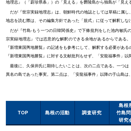
地理志』（「蔚珍県条」）の「見える」を欝陵島から独島が「見え
だが『世宗実録地理志』は、朝鮮時代の地誌としては草稿に属し、
地志を読む際は、その編集方針であった「規式」に従って解釈しな
だが『竹島‐もう一つの日韓関係史』で下條批判をした池内敏氏の
宗実録地理志』では恣意的な解釈のできる余地があるからである。
『新増東国輿地勝覧』の記述をも参考にして、解釈する必要がある
『新増東国輿地勝覧』に対する文献批判もせず、「安龍福事件」以
最後に、久保井氏に期待したいことは、次の二点である。一つは『
異名の島であった事実。第二点は、「安龍福事件」以降の于山島は
島根
TOP
島根の活動
調査研究
竹島
研究