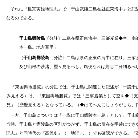
それに『世宗実録地理志』で「于山武陵二島在縣正東海中」と記
なるのである。
于山島欝陵島
〔分註〕二島在県正東海中、三峯岌業◆空、南
本一島。地方百里」
（
于山島欝陵島
〔分註〕二島は県の正東の海中に在り。三峯
及び山根の沙渚、歴々見るべし。風便なれば則ち二日到るべ
『東国輿地勝覧』の分註では、于山島に関連した記述が「一説于山
み見える）は、『東国輿地勝覧』では「三峯岌業として空を◆（支
見」（歴歴見える）となっている。（◆はてへんにしょうがしら、
一方、于山島については「一説に于山欝陵本一島」として、于山島
当時、于山島と欝陵島の区別がつかず、于山島の所在を明確にでき
理志』と同時代の『高麗史』（「地理志」）でも確認ができる。『