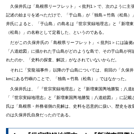
久保井氏は「島根県リーフレット」＜批判1＞で、次のように主張
記述の始まりを述べただけで、「于山島」が「独島＝竹島（松島）
井氏によると、「于山島」の島名は『世宗実録地理志』と『新増東
（松島）」の名称として定着した、というのである。
だがこの久保井氏の「島根県リーフレット」＜批判1＞には論拠
「八道総図」に描かれた于山島がどのような島で、その于山島が何
れたのか、「史料の探査、解説」がなされていないからだ。
それに「安龍福事件」以降の于山島については、前回の「久保井
kmにある竹嶼のことで、「独島＝竹島（松島）」ではなかった。
久保井氏は、「『世宗実録地理志』と『新増東国輿地勝覧；八道総
「『世宗実録地理志』と『新増東国輿地勝覧；八道総図』」に記載
氏は「島根県・外務省側の見解は、史料を恣意的に扱い、歴史を改
のは久保井氏自身だったのである。