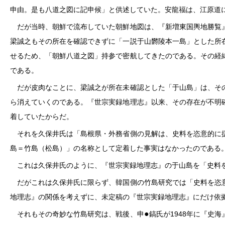
申由。是も八道之図に記申候」と供述していた。安龍福は、江原道
だが当時、朝鮮で流布していた朝鮮地図は、『新増東国輿地勝覧』
梁誠之もその所在を確認できずに「一説于山欝陵本一島」とした所
せるため、「朝鮮八道之図」持参で密航してきたのである。その経
である。
だが皮肉なことに、梁誠之が所在未確認とした「于山島」は、その
ら消えていくのである。『世宗実録地理志』以来、その存在が不明
着していたからだ。
それを久保井氏は「島根県・外務省側の見解は、史料を恣意的に扱
島＝竹島（松島）」の名称として定着した事実はなかったのである
これは久保井氏のように、『世宗実録地理志』の于山島を「史料を
だがこれは久保井氏に限らず、韓国側の竹島研究では「史料を恣意
地理志』の関係を考えずに、未定稿の『世宗実録地理志』にだけ依
●
それもその奇妙な竹島研究は、戦後、申
鎬氏が1948年に『史