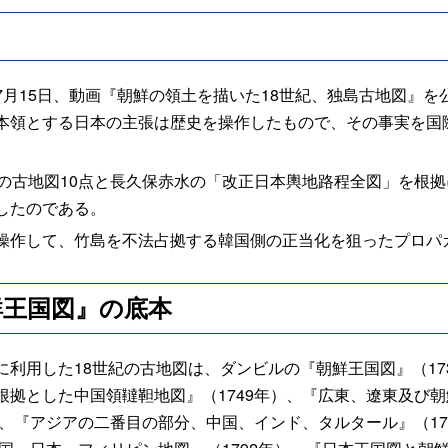
月15日、動画『朝鮮の領土を描いた18世紀、独島古地図』を
本領とする日本の主張は歴史を操作したもので、その事実を国
の古地図10点と長久保赤水の「改正日本輿地路程全図」を根拠
したのである。
作して、竹島を不法占拠する韓国側の正当化を狙ったプロパ
鮮王国図』の底本
利用した18世紀の古地図は、ダンビルの『朝鮮王国図』（17
拠とした中国領韃靼地図』（1749年）、『広東、遼東及び朝
）、『アジアの二番目の部分、中国、インド、タルタール』（1