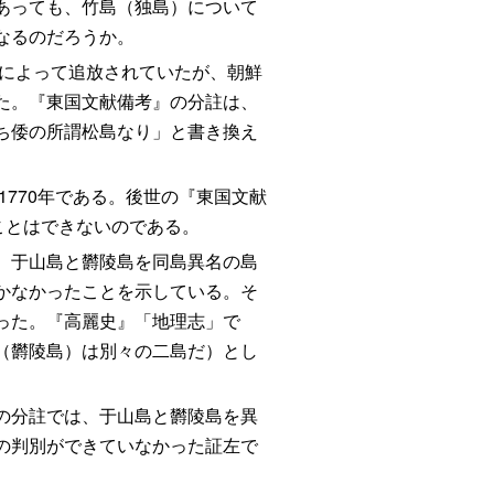
あっても、竹島（独島）について
なるのだろうか。
藩によって追放されていたが、朝鮮
た。『東国文献備考』の分註は、
ち倭の所謂松島なり」と書き換え
770年である。後世の『東国文献
ことはできないのである。
、于山島と欝陵島を同島異名の島
かなかったことを示している。そ
った。『高麗史』「地理志」で
（欝陵島）は別々の二島だ）とし
の分註では、于山島と欝陵島を異
の判別ができていなかった証左で