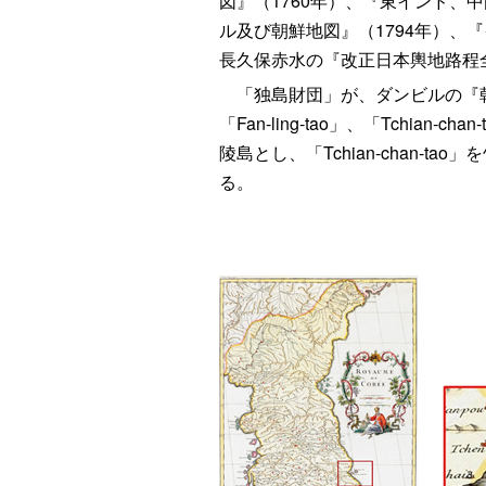
図』（1760年）、『東インド、
ル及び朝鮮地図』（1794年）、
長久保赤水の『改正日本輿地路程
「独島財団」が、ダンビルの『朝
「Fan-ling-tao」、「Tchia
陵島とし、「Tchian‐chan
る。