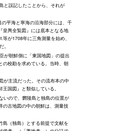
千山島と誤記したことから、それが
江原道の平海と寧海の沿海部分には、千
『皇輿全覧図』には底本となる地
等が1708年に三角測量を始め、
だ。
使臣が朝鮮側に「東国地図」の提出
との校勘を求めている。当時、朝
図が主流だった。その流布本の中
鮮王国図』と類似している。
ないので、欝陵島と独島の位置が
洋の古地図の中の朝鮮は、測量技
竹島（独島）とする前提で文献を
献備考』（「輿地考」）の分註で