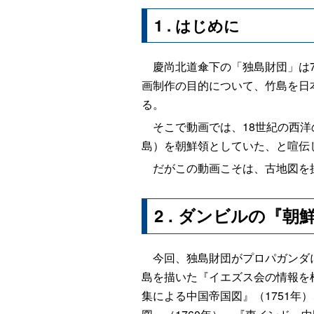
1
.
はじめに
慶尚北道傘下の「独島財団」は7
画制作の目的について、竹島を日
る。
そこで動画では、18世紀の西洋
島）を朝鮮領としていた、と喧伝
だがこの動画こそは、古地図を操
2
.
ダンビルの『朝
今回、独島財団がプロパガンダに
島を描いた『イエズス会の情報を根
集による中国帝国図』（1751年