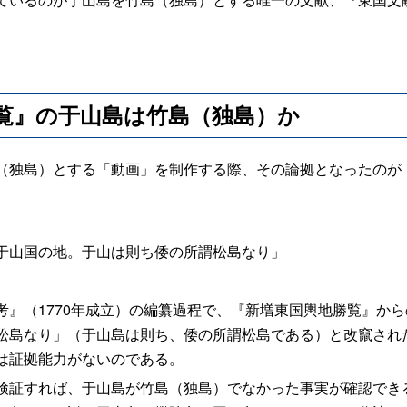
覧』の于山島は竹島（独島）か
独島）とする「動画」を制作する際、その論拠となったのが
于山国の地。于山は則ち倭の所謂松島なり」
』（1770年成立）の編纂過程で、『新増東国輿地勝覧』か
松島なり」（于山島は則ち、倭の所謂松島である）と改竄され
は証拠能力がないのである。
証すれば、于山島が竹島（独島）でなかった事実が確認でき