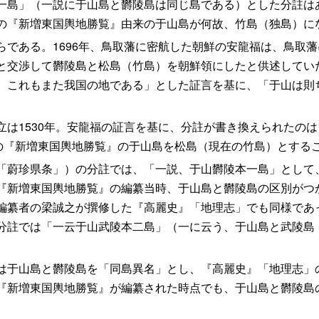
一島」（一説に于山島と欝陵島は同じ島である）とした分註は
の『新増東国輿地勝覧』由来の于山島が何故、竹島（独島）に
である。1696年、鳥取藩に密航した朝鮮の安龍福は、鳥取
と交渉して欝陵島と松島（竹島）を朝鮮領にしたと供述してい
。これもまた我国の地である」とした証言を基に、「于山は則
1530年。安龍福の証言を基に、分註が書き換えられたのは1
前の『新増東国輿地勝覧』の于山島を松島（現在の竹島）とする
蔚珍県条」）の分註では、「一説、于山欝陵本一島」として
『新増東国輿地勝覧』の編纂当時、于山島と欝陵島の区別がつ
編纂者の梁誠之が撰修した『高麗史』「地理志」でも同様であ
分註では「一云于山武陵本二島」（一に云う、于山島と武陵島
于山島と欝陵島を「同島異名」とし、『高麗史』「地理志」
『新増東国輿地勝覧』が編纂された時点でも、于山島と欝陵島