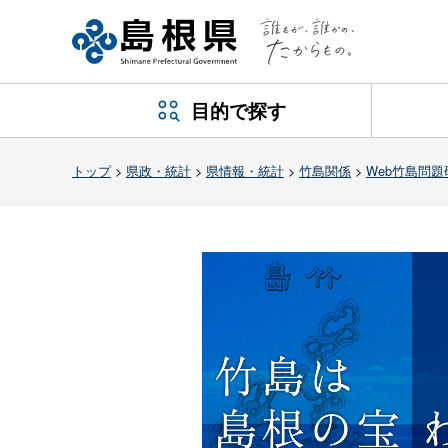
目的で探す
トップ
>
県政・統計
>
県情報・統計
>
竹島関係
>
Web竹島問題