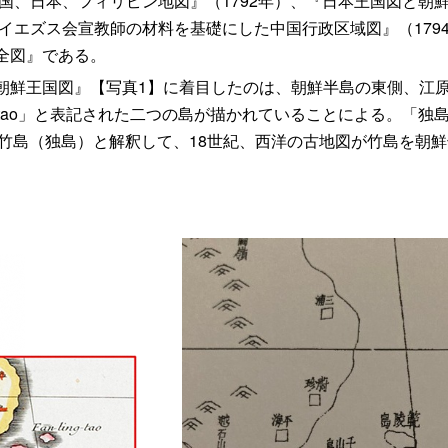
中国、日本、フィリピン地図』（1792年）、『日本王国図と朝鮮
『イエズス会宣教師の材料を基礎にした中国行政区域図』（179
全図』である。
鮮王国図』【写真1】に着目したのは、朝鮮半島の東側、江
n‐chan-tao」と表記された二つの島が描かれていることによる。「独島財
-tao」を竹島（独島）と解釈して、18世紀、西洋の古地図が竹島