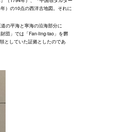
』（1794年）、『中国領タルター
4年）の10点の西洋古地図。それに
原道の平海と寧海の沿海部分に
団」では「Fan-ling-tao」を欝
を朝鮮領としていた証拠としたのであ