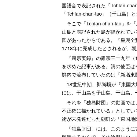
国語音で表記された「Tchian‐
「Tchian‐chan-tao」（千
そこで「Tchian‐chan-t
山島と表記された島が描かれてい
図があったからである。『皇輿全
1718年に完成したとされるが
『粛宗実録』の粛宗三十九年（1
を求めた記事がある。清の使臣は
鮮内で流布していたのは『新増東
18世紀中期、鄭尚驥が『東国大
には、于山島を子山島、干山島、
それを「独島財団」の動画では、
不正確に描かれている」としてい
術が未発達だった朝鮮の「東国地
「独島財団」には、このように古
解釈するからで、その論拠になっ