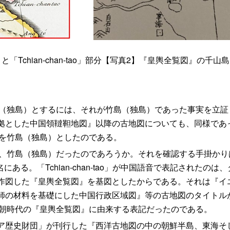
Tchian‐chan-tao」部分【写真2】『皇輿全覧図』の千山島
o」を竹島（独島）とするには、それが竹島（独島）であった事実を
拠とした中国領韃靼地図』以降の古地図についても、同様であ
tao」を竹島（独島）としたのである。
ao」は、竹島（独島）だったのであろうか。それを確認する手掛かりは
地名にある。「Tchian‐chan-tao」が中国語音で表記された
作図した『皇輿全覧図』を基図としたからである。それは『イ
師の材料を基礎にした中国行政区域図』等の古地図のタイトル
o」は、清朝時代の『皇輿全覧図』に由来する表記だったのである。
歴史財団」が刊行した『西洋古地図の中の朝鮮半島、東海そし