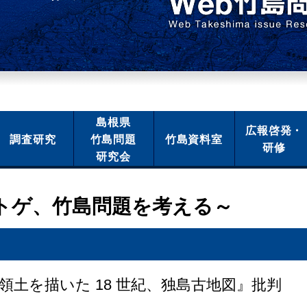
島根県
広報啓発・
調査研究
竹島問題
竹島資料室
研修
研究会
トゲ、竹島問題を考える～
領土を描いた
18
世紀、独島古地図』批判