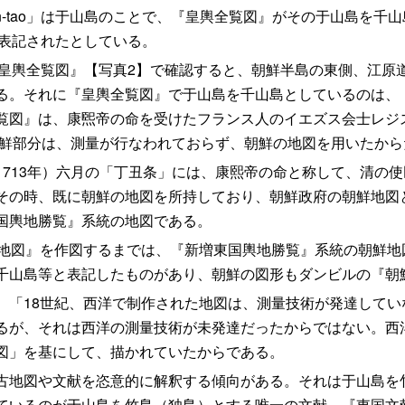
chan-tao」は于山島のことで、『皇輿全覧図』がその于山島を
山島）と表記されたとしている。
ao」を『皇輿全覧図』【写真2】で確認すると、朝鮮半島の東側、
る。それに『皇輿全覧図』で于山島を千山島としているのは、
覧図』は、康煕帝の命を受けたフランス人のイエズス会士レジス
、朝鮮部分は、測量が行なわれておらず、朝鮮の地図を用いたから
713年）六月の「丁丑条」には、康熙帝の命と称して、清の
その時、既に朝鮮の地図を所持しており、朝鮮政府の朝鮮地図
国輿地勝覧』系統の地図である。
地図』を作図するまでは、『新増東国輿地勝覧』系統の朝鮮地
千山島等と表記したものがあり、朝鮮の図形もダンビルの『朝
「18世紀、西洋で制作された地図は、測量技術が発達してい
るが、それは西洋の測量技術が未発達だったからではない。西
図」を基にして、描かれていたからである。
地図や文献を恣意的に解釈する傾向がある。それは于山島を
ているのが于山島を竹島（独島）とする唯一の文献、『東国文