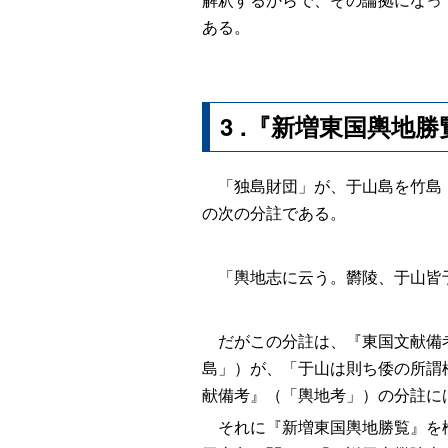
ある。
3
.
『新増東国輿地勝
「独島財団」が、于山島を竹島（
の次の分註である。
「輿地志に云う。欝陵、于山皆
だがこの分註は、『東国文献備考
島」）が、「于山は則ち倭の所謂
献備考』（「輿地考」）の分註に
それに『新増東国輿地勝覧』を検