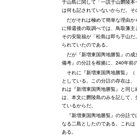
于山島に関して「一説于山欝陵本
は何も記されていないからだ。そ
だがそれは極めて簡単な理由から
に帰還後の取調べでは、鳥取藩主
その安龍福が「松島は即ち于山だ
られていたのである。
だが『新増東国輿地勝覧』の成立は
備考』の分註を根拠に、240年
それに『新増東国輿地勝覧』（「
としている。この分註の存在は、
れは『新増東国輿地勝覧』と同じ
は、本文に欝陵島のみを記して、
ているからだ。
『新増東国輿地勝覧』の分註では
なる二島としたのである。これは
ある。