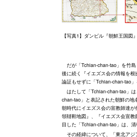
【写真1】ダンビル『朝鮮王国図』と「
だが「Tchian‐chan-ta
後に続く『イエズス会の情報を根
論証もせずに「Tchian‐chan-
はたして「Tchian‐chan-t
chan-tao」と表記された朝鮮の
朝時代にイエズス会の宣教師達が
領韃靼地図』、『イエズス会宣教
目した「Tchian‐chan-ta
その経緯について、「東北アジア