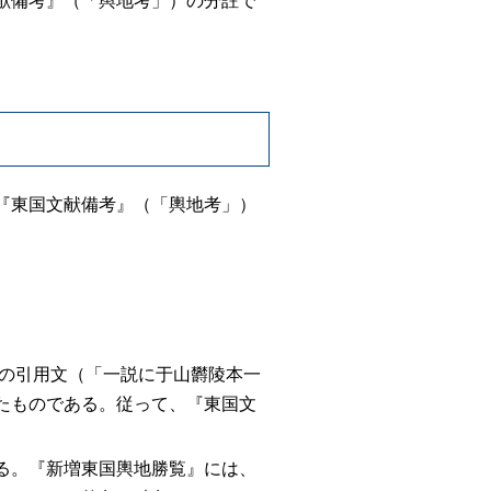
『東国文献備考』（「輿地考」）
らの引用文（「一説に于山欝陵本一
たものである。従って、『東国文
る。『新増東国輿地勝覧』には、