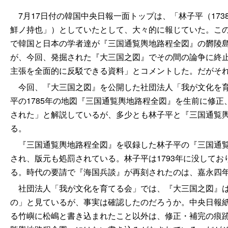
7月17日付の韓国中央日報一面トップは、「林子平（1738
鮮ノ持也」）としていたとして、大々的に報じていた。こ
で韓国と日本の学者達が『三国通覧輿地路程全図』の欝陵
が、今回、発掘された『大三国之図』でその間の論争に終
主張を全面的に反駁できる資料」とコメントした。だがそ
今回、『大三国之図』を公開した社団法人「我が文化を育
平の1785年の地図『三国通覧輿地路程全図』を生前に修正、
された」と解説しているが、多少とも林子平と『三国通覧
る。
『三国通覧輿地路程全図』を収録した林子平の『三国通覧図
され、版元も処罰されている。林子平は1793年に没しており
る。時代の要請で『海国兵談』が再刻されたのは、嘉永四年（
社団法人「我が文化を育てる会」では、『大三国之図』は
の」と見ているが、事実は確認したのだろうか。中央日報紙
る竹嶼に松嶋と書き込まれたこと以外は、修正・補完の痕