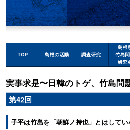
島根
TOP
島根の活動
調査研究
竹島
研究
実事求是〜日韓のトゲ、竹島問
第42回
子平は竹島を「朝鮮ノ持也」とはしてい