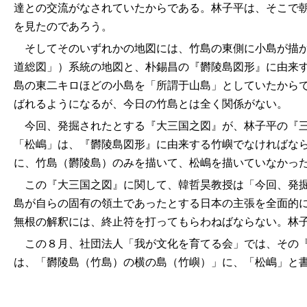
達との交流がなされていたからである。林子平は、そこで
を見たのであろう。
そしてそのいずれかの地図には、竹島の東側に小島が描か
道総図」）系統の地図と、朴
錫
昌の『欝陵島図形』に由来
島の東二キロほどの小島を「所謂于山島」としていたから
ばれるようになるが、今日の竹島とは全く関係がない。
今回、発掘されたとする『大三国之図』が、林子平の『三
「松嶋」は、『欝陵島図形』に由来する竹嶼でなければな
に、竹島（欝陵島）のみを描いて、松嶋を描いていなかっ
この『大三国之図』に関して、韓哲
昊
教授は「今回、発
島が自らの固有の領土であったとする日本の主張を全面的
無根の解釈には、終止符を打ってもらわねばならない。林
この８月、社団法人「我が文化を育てる会」では、その『
は、「欝陵島（竹島）の横の島（竹嶼）」に、「松嶋」と