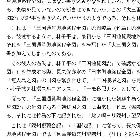
覧輿地路程全図』にはない書き込みがなされている。だが
る。実物を見ていないので断言はできないが、この『大三
図説』の記事を書き込んでいただけのようである。それを
これは「『三国通覧輿地路程全図』の欝陵島（竹島）の横
る。後述するように、林子平は、最初から『三国通覧輿地
それを『三国通覧輿地路程全図』を模写した『大三国之図
書き加えてしまったのである。
その後人の過失は、林子平の『三国通覧図説』で確認する
図』）を作成する際、長久保赤水の『日本輿地路程全図』
『無人島之図』の四図を繋ぎ合せて、『三国接壌之図』を
ハ小子敢テ杜撰スルニアラズ」、「一モ私照ナシ」として
従って、『三国通覧輿地路程全図』に描かれた朝鮮半島や
覧図説』の付図である「朝鮮国之図」に由来し、竹島（欝
る。それには竹島の下に記された、「此ノ嶋ヨリ隠州ヲ望
これは『隠州視聴合記』（「国代記」）に従って、長久保
輿地路程全図』では「見高麗猶雲州望隠州」（注1）と記さ