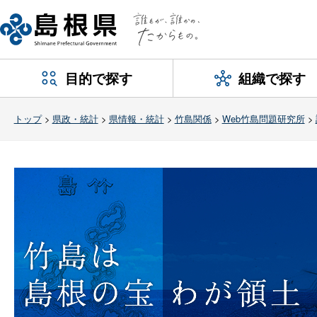
目的で探す
組織で探す
トップ
>
県政・統計
>
県情報・統計
>
竹島関係
>
Web竹島問題研究所
>