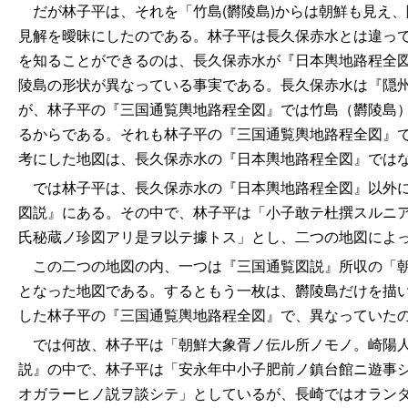
だが林子平は、それを「竹島(欝陵島)からは朝鮮も見え
見解を曖昧にしたのである。林子平は長久保赤水とは違っ
を知ることができるのは、長久保赤水が『日本輿地路程全
陵島の形状が異なっている事実である。長久保赤水は『隠
が、林子平の『三国通覧輿地路程全図』では竹島（欝陵島
るからである。それも林子平の『三国通覧輿地路程全図』
考にした地図は、長久保赤水の『日本輿地路程全図』では
では林子平は、長久保赤水の『日本輿地路程全図』以外に
図説』にある。その中で、林子平は「小子敢テ杜撰スルニ
氏秘蔵ノ珍図アリ是ヲ以テ據トス」とし、二つの地図によ
この二つの地図の内、一つは『三国通覧図説』所収の「朝
となった地図である。するともう一枚は、欝陵島だけを描
した林子平の『三国通覧輿地路程全図』で、異なっていた
では何故、林子平は「朝鮮大象胥ノ伝ル所ノモノ。崎陽人
説』の中で、林子平は「安永年中小子肥前ノ鎮台館ニ遊事
オガラーヒノ説ヲ談シテ」としているが、長崎ではオラン