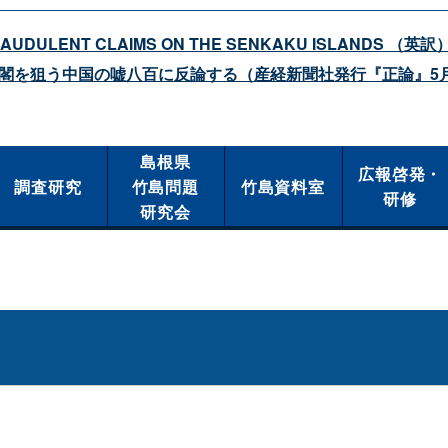
RAUDULENT
CLAIMS
ON
THE
SENKAKU
ISLANDS
（英訳
閣を狙う中国の嘘八百に反論する（産経新聞社発行『正論』5
島根県
広報啓発・
調査研究
竹島問題
竹島資料室
研修
研究会