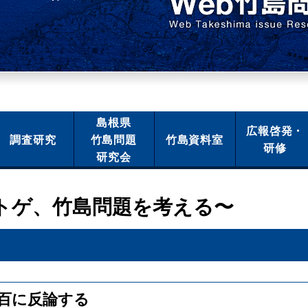
島根県
広報啓発・
調査研究
竹島問題
竹島資料室
研修
研究会
トゲ、竹島問題を考える〜
百に反論する