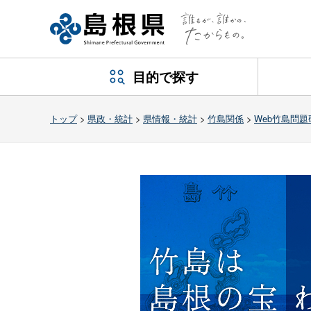
目的で探す
トップ
>
県政・統計
>
県情報・統計
>
竹島関係
>
Web竹島問題