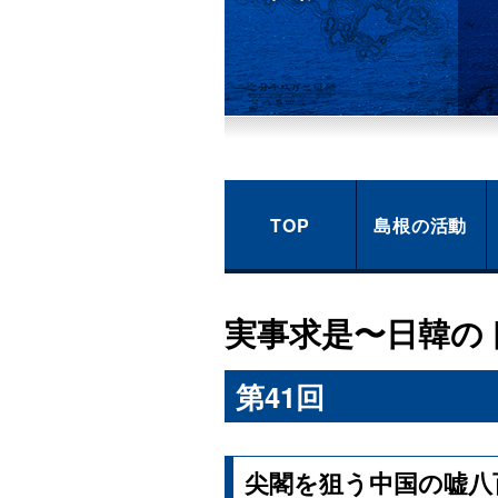
TOP
島根の活動
実事求是〜日韓の
第41回
尖閣を狙う中国の嘘八