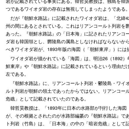
岩が記載されている事実にある。韓哲昊教授は、独島を韓
つであるワイオダ岩の存在は無視してしまったようである
だが『朝鮮水路誌』に記載されたワイオダ岩は、「北緯42度
州の間にあるとされている。これはリアンコールト列岩を
あった。『朝鮮水路誌』の「日本海」に記されたリアンコ
ダ岩も韓国領とし、欝陵島の属島としなければならないか
べきワイオダ岩が、1893年版の海図（「朝鮮東岸」）に
ワイオダ岩が描かれている「海図」は、明治26（1892
鮮東岸』や『朝鮮水路誌』に記載されているという理由だ
左である。
『朝鮮水路誌』に、リアンコールト列岩・鬱陵島・ワイオ
ルト列岩が朝鮮の領土であったからではない。リアンコー
危礁」として記載されていたのである。
韓哲昊教授は、「1893年に日本の水路部が刊行した海図
が、その根拠とされたのが水路部編纂の『朝鮮水路誌』で
ト列岩（竹島）は、「日本海」の中の「暗岩危礁」として