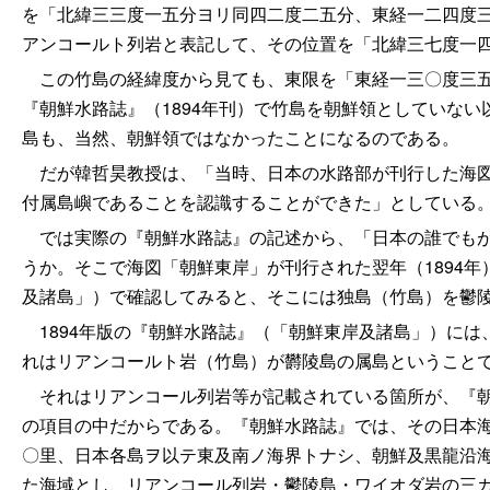
を「北緯三三度一五分ヨリ同四二度二五分、東経一二四度
アンコールト列岩と表記して、その位置を「北緯三七度一
この竹島の経緯度から見ても、東限を「東経一三〇度三五
『朝鮮水路誌』（1894年刊）で竹島を朝鮮領としていない
島も、当然、朝鮮領ではなかったことになるのである。
だが韓哲昊教授は、「当時、日本の水路部が刊行した海図
付属島嶼であることを認識することができた」としている
では実際の『朝鮮水路誌』の記述から、「日本の誰でもが
うか。そこで海図「朝鮮東岸」が刊行された翌年（1894
及諸島」）で確認してみると、そこには独島（竹島）を鬱
1894年版の『朝鮮水路誌』（「朝鮮東岸及諸島」）には
れはリアンコールト岩（竹島）が欝陵島の属島ということ
それはリアンコール列岩等が記載されている箇所が、『朝
の項目の中だからである。『朝鮮水路誌』では、その日本
〇里、日本各島ヲ以テ東及南ノ海界トナシ、朝鮮及黒龍沿
た海域とし、リアンコール列岩・鬱陵島・ワイオダ岩の三