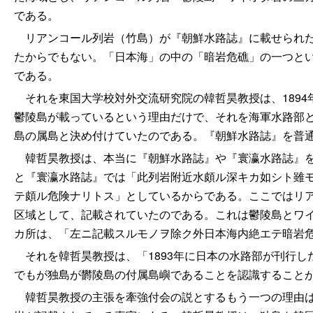
である。
リアンコール列岩（竹島）が『朝鮮水路誌』に載せられた
たからでもない。「日本海」の中の「暗岩危礁」の一つと
である。
それを東国大学校対外交流研究院の韓哲昊教授は、1894
鬱陵島が載っているという理由だけで、それを海軍水路部
島の属島と決め付けていたのである。『朝鮮水路誌』を普
韓哲昊教授は、本当に『朝鮮水路誌』や『寰瀛水路誌』を
と『寰瀛水路誌』では「此列岩附近水頗ル深キカ如シト雖
テ頗ル危険ナリトス」としているからである。ここではリ
区域として、記載されていたのである。これは鬱陵島とワ
カ所は、「左ニ記載スルモノヲ除ク外日本海内絶エテ暗岩
それを韓哲昊教授は、「1893年に日本の水路部が刊行し
でもが独島が欝陵島の付属島嶼であることを認識すること
韓哲昊教授の主張を牽強付会の説とするもう一つの理由は