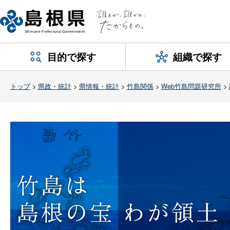
目的で探す
組織で探す
トップ
>
県政・統計
>
県情報・統計
>
竹島関係
>
Web竹島問題研究所
>