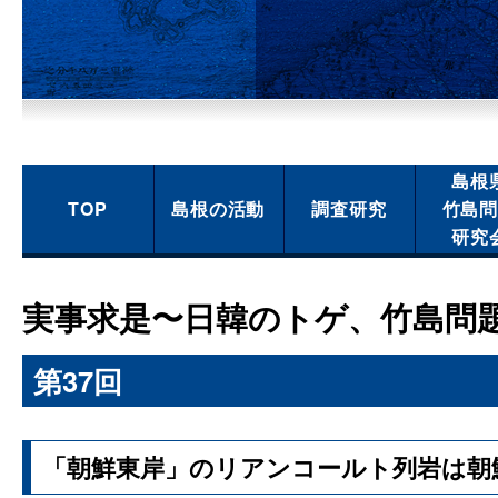
島根
TOP
島根の活動
調査研究
竹島
研究
実事求是〜日韓のトゲ、竹島問
第37回
「朝鮮東岸」のリアンコールト列岩は朝