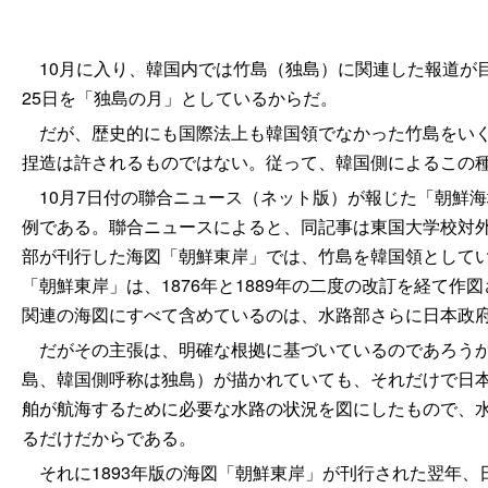
10月に入り、韓国内では竹島（独島）に関連した報道が目
25日を「独島の月」としているからだ。
だが、歴史的にも国際法上も韓国領でなかった竹島をいく
捏造は許されるものではない。従って、韓国側によるこの
10月7日付の聯合ニュース（ネット版）が報じた「朝鮮海
例である。聯合ニュースによると、同記事は東国大学校対外
部が刊行した海図「朝鮮東岸」では、竹島を韓国領としてい
「朝鮮東岸」は、1876年と1889年の二度の改訂を経て
関連の海図にすべて含めているのは、水路部さらに日本政
だがその主張は、明確な根拠に基づいているのであろうか。
島、韓国側呼称は独島）が描かれていても、それだけで日
舶が航海するために必要な水路の状況を図にしたもので、
るだけだからである。
それに1893年版の海図「朝鮮東岸」が刊行された翌年、