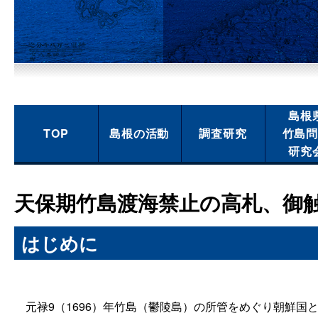
島根
TOP
島根の活動
調査研究
竹島
研究
天保期竹島渡海禁止の高札、御
はじめに
元禄9（1696）年竹島（鬱陵島）の所管をめぐり朝鮮国