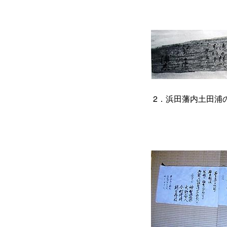
2．浜田藩内土田浦