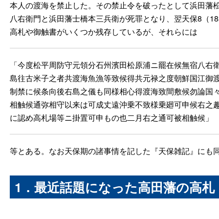
本人の渡海を禁止した。その禁止令を破ったとして浜田藩松
八右衛門と浜田藩士橋本三兵衛が死罪となり、翌天保8（1
高札や御触書がいくつか残存しているが、それらには
「今度松平周防守元領分石州濱田松原浦ニ罷在候無宿八右
島往古米子之者共渡海魚漁等致候得共元禄之度朝鮮国江御
制禁に候条向後右島之儀も同様相心得渡海致間敷候勿論国
相触候通弥相守以来は可成丈遠沖乗不致様乗廻可申候右之
に認め高札場等ニ掛置可申もの也二月右之通可被相触候」
等とある。なお天保期の諸事情を記した『天保雑記』にも
1．最近話題になった高田藩の高札