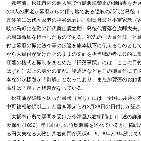
数年前、松江市内の個人宅で竹島渡海禁止の御触書をカメ
の4人の家老が幕府からの預り地である隠岐の郡代と島後
具体的には代々家老の神谷源五郎、朝日丹波と不定家老（
岐の島町に在勤の郡代奥山鹿之助、島後代官落合次郎大夫
の周知徹底を指示したものである。宛先の「大目付江」と
付は幕府の職に法令等の伝達を旗本以下に伝えるものとし
から大目付が受けたそのままの文面を担当職の者に公的に
江藩の格式と職制をまとめた『旧藩事蹟』には「ここに目
はずれ）以上の身分の支配、諸通達などもこの御目付にて
本なのか標題が「御觸」となっており、また加賀藩のお触
高札は「定」と標題がなっている。
松江藩が隠岐へ送った書状（写し）には、全国に共通する
中可被相触候以上」と書き添えられ3月26日の日付けが記
大坂奉行所で尋問を受けた今津屋八右衛門は（口述の詳細
天保4（1833）年1回限りの竹島渡海を述べているが、
る円大夫なる人物は八右衛門が天保4、5、6年と3年続けて