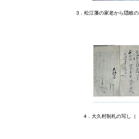
3．松江藩の家老から隠岐
4．大久村制札の写し（