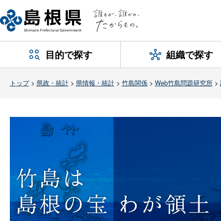
目的で探す
組織で探す
トップ
>
県政・統計
>
県情報・統計
>
竹島関係
>
Web竹島問題研究所
>