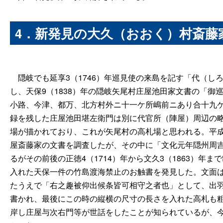
4．新発見の大久（おおく）村斎藤
隠岐でも延享3（1746）年巡見使の来島を記す「代（し
し、天保9（1838）年の隠岐矢尾村庄屋池田家文書の「
小路、今津、都万、北方村外ニ十一ケ所嶋前ニあり合十九
録を残した庄屋池田堪左衛門は別に代官所（陣屋）周辺の
場が描かれており、これが矢尾村の高札場と思われる。平成
屋斎藤家の文書を調査したが、その中に「文化元年隠州周吉
るがその前後の正徳4（1714）年から文久3（1863）年
入れた天保一件の竹島渡海禁止のお触書を発見した。文面
たうえで「右之趣被仰出候条皆可相守之者也」として、出羽
書かれ、最後にこの時の縦横の尺寸の長さを入れた高札も粗
岸し庄屋与次右門等が世話をしたことが知られているが、今