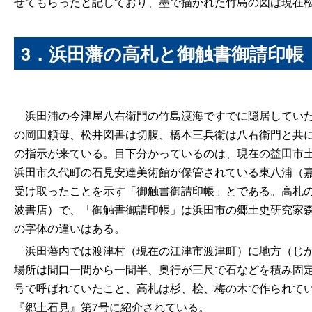
せてもらったと記しており、墨で描かれた竹島の図は現在
3．浜田藩の高札と御触書御請印帳
浜田浦の今津屋八右衛門の竹島渡海ですでに隠居していた
の岡田頼母、松井図書は切腹、橋本三兵衛は八右衛門と共
の指示が来ている。目下分かっているのは、現在の益田市
浜田市久代町の石見安達美術館が保管されている東八浦（
受け取ったことを示す「御触書御請印帳」とである。高札
波書店）で、「御触書御請印帳」は浜田市の郷土史研究家
の字体の違いはある。
浜田藩内では渡津村（現在の江津市渡津町）に地方（じが
場所は間口一間から一間半、奥行が三尺で石などを積み固
号で呼ばれていたこと、高札は杉、桧、梅の木で作られて
『郷土石見』第7号に紹介されている。