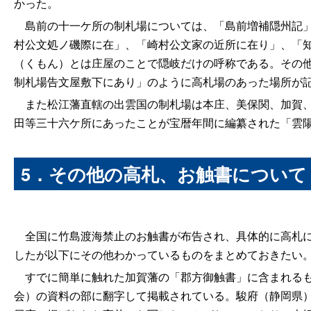
かった。
島前の十一ケ所の制札場については、「島前増補隠州記」
村公文処ノ磯際に在」、「崎村公文家の近所に在り」、「
（くもん）とは庄屋のことで隠岐だけの呼称である。その他
制札場告文屋敷下にあり」のように高札場のあった場所が
また松江藩直轄の出雲国の制札場は本庄、美保関、加賀、
田等三十六ケ所にあったことが宝暦年間に編纂された「雲
5．その他の高札、お触書について
全国に竹島渡海禁止のお触書が布告され、具体的に高札に
したが以下にその他わかっているものをまとめておきたい
すでに簡単に触れた加賀藩の「郡方御触書」に含まれるも
会）の資料の部に翻字して掲載されている。駿府（静岡県