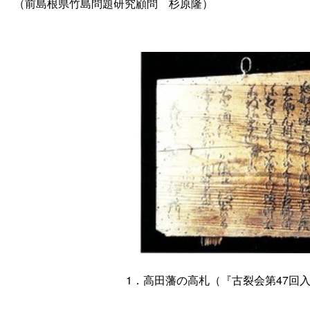
（前島根県竹島問題研究顧
問
杉原隆）
1．高田藩の高札（『古裂会第47回入