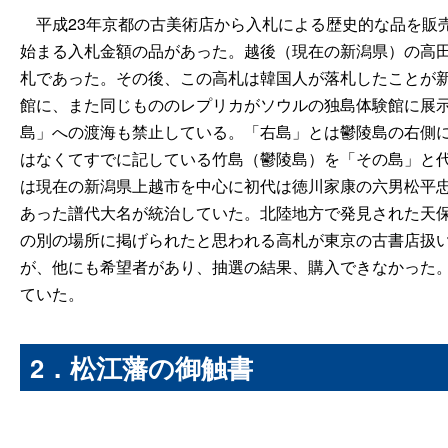
平成23年京都の古美術店から入札による歴史的な品を販売
始まる入札金額の品があった。越後（現在の新潟県）の高
札であった。その後、この高札は韓国人が落札したことが新
館に、また同じもののレプリカがソウルの独島体験館に展
島」への渡海も禁止している。「右島」とは鬱陵島の右側
はなくてすでに記している竹島（鬱陵島）を「その島」と
は現在の新潟県上越市を中心に初代は徳川家康の六男松平
あった譜代大名が統治していた。北陸地方で発見された天保
の別の場所に掲げられたと思われる高札が東京の古書店扱
が、他にも希望者があり、抽選の結果、購入できなかった
ていた。
2．松江藩の御触書