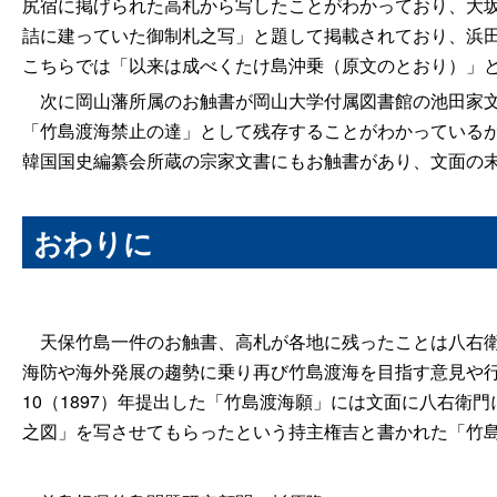
尻宿に掲げられた高札から写したことがわかっており、大坂高
詰に建っていた御制札之写」と題して掲載されており、浜
こちらでは「以来は成べくたけ島沖乗（原文のとおり）」
次に岡山藩所属のお触書が岡山大学付属図書館の池田家文
「竹島渡海禁止の達」として残存することがわかっている
韓国国史編纂会所蔵の宗家文書にもお触書があり、文面の
おわりに
天保竹島一件のお触書、高札が各地に残ったことは八右衛
海防や海外発展の趨勢に乗り再び竹島渡海を目指す意見や
10（1897）年提出した「竹島渡海願」には文面に八右
之図」を写させてもらったという持主権吉と書かれた「竹