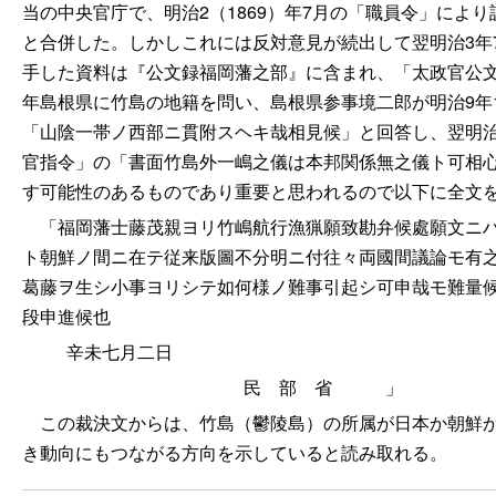
当の中央官庁で、明治2（1869）年7月の「職員令」に
と合併した。しかしこれには反対意見が続出して翌明治3年
手した資料は『公文録福岡藩之部』に含まれ、「太政官公
年島根県に竹島の地籍を問い、島根県参事境二郎が明治9年
「山陰一帯ノ西部ニ貫附スヘキ哉相見候」と回答し、翌明治
官指令」の「書面竹島外一嶋之儀は本邦関係無之儀ト可相
す可能性のあるものであり重要と思われるので以下に全文
「福岡藩士藤茂親ヨリ竹嶋航行漁猟願致勘弁候處願文ニハ
ト朝鮮ノ間ニ在テ従来版圖不分明ニ付往々両國間議論モ有
葛藤ヲ生シ小事ヨリシテ如何様ノ難事引起シ可申哉モ難量
段申進候也
辛未七月二日
民部
省
」
この裁決文からは、竹島（鬱陵島）の所属が日本か朝鮮か
き動向にもつながる方向を示していると読み取れる。