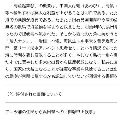
「海産起業願」の概要は、中国人は蚫（あわび）、海鼠（
等へ輸出すれば莫大な利益が上がることは明白である。た
海での漁撈が必要である。たまたま旧石見国邇摩郡今浦の
無名の数島で海産物を得ようと決意した。明治4年3月浜田
ったので隠岐島へ流された。そこから西北の方角に向かう
「居人ナク」、「岩礁ニハ蚫、海鼠生スル事未タ曾テ近海
部ニ當リ一ノ湖水アルベシト思考セリ」という情況であっ
海に時間を要し腐敗することが多く、やむなく島の一角を
だすでに費やした多大の出費から破産状態になり、私共に
り、国家の大益になることが確実な事業を見捨てることは
の島嶼が何県に属するかも認知していないが関係する書類
（2）添付された書類について
ア．今浦の住民から浜田県への「御願申上候事」