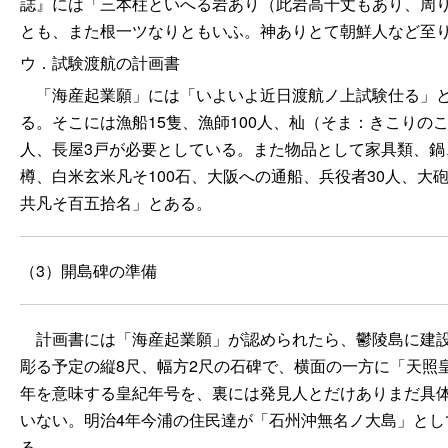
誌』には「三本柱といへる岩あり（此岩高十丈もあり、周
とも、また根一ツなりともいふ。神ありとて朝鮮人など至
ウ．試験渡航の計画書
「海産起業願」には「いよいよ近日渡航ノ上試験仕る」と
る。そこには漁船
15隻、漁師100人、杣（そま：きこりの
人、長屋3戸が必要としている。また物品として家具類、鍋
樽、白米玄米凡そ100石、大阪への通船、兵役者30人、
共凡そ百五拾名」とある。
（3）開島碑の準備
計画書には「海産起業願」が認められたら、鬱陵島に建設
彫る予定の縦
8尺、幅方2尺の石碑で、横面の一方に「天照
年を意味する皇紀年号を、裏には発見人とだけありまだ具
いない。明治4年今浦の住民達が「石州沖無名ノ大島」とし
る。