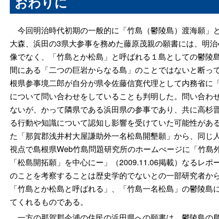
おわりに
今回明治時代初期の一般的に「竹島（鬱陵島）渡海願」と
大森、浜田の3県大参事を務めた藤原茂親の願書には、明治
像でなく、「竹島とか松島」と呼ばれる１島としての鬱陵
間にある「二つの巨岩からなる島」のことではないと断っ
根県参事境二郎が自分が県令佐藤信寛代理として内務省に
について問い合わせをしていることも判明した。問い合わ
ないが、かって隣県である浜田県の参事であり、共に高杉
る行動や知識について認知し影響を受けていた可能性がある
た「那賀郡浅井村大屋謙助外一名松島開墾願」から、同じ
視点で島根県Web竹島問題研究所のホームぺージに「竹島
「松島開拓願」を中心に
ー
」（2009.11.06掲載）なる
のことを考察することは歴史学的でないとの一部研究者から
「竹島とか松島と呼ばれる」、「竹島一名松島」の鬱陵島
てくれるものである。
一方の那賀郡今浦の住民の浜田県への願書は、鬱陵島の島