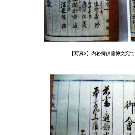
【
写真2
】内務卿伊藤博文宛て