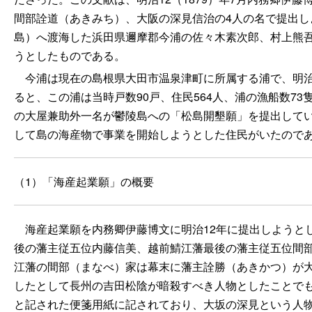
間部詮道（あきみち）、大阪の深見信治の4人の名で提出し
島）へ渡海した浜田県邇摩郡今浦の佐々木素次郎、村上熊
うとしたものである。
今浦は現在の島根県大田市温泉津町に所属する浦で、明治初
ると、この浦は当時戸数90戸、住民564人、浦の漁船数7
の大屋兼助外一名が鬱陵島への「松島開墾願」を提出してい
して島の海産物で事業を開始しようとした住民がいたので
（1）「海産起業願」の概要
海産起業願を内務卿伊藤博文に明治12年に提出しようとし
後の藩主従五位内藤信美、越前鯖江藩最後の藩主従五位間
江藩の間部（まなべ）家は幕末に藩主詮勝（あきかつ）が
したとして長州の吉田松陰が暗殺すべき人物としたことで
と記された便箋用紙に記されており、大坂の深見という人