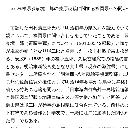
（5）島根県参事境二郎の藤原茂親に関する福岡県への問い
前記した田村清三郎氏の『明治初年の県政』を読んでいて
親について、福岡県に問い合わせをしていたことである。境
令境二郎（斎藤栄蔵）について」（2010.05.12掲載）
が境家の養子となり境二郎と名乗った。松下村塾で吉田松
る。安政5（1858）年の桂小五郎、久坂玄瑞宛ての松陰
とある。明治維新後官吏となり犬上県（現在の滋賀県）に
書センターに所蔵される『明治四~八年縣治要領庶務部』に
長州の佐藤信寛の後任として明治14年参事から県令に昇格
省から竹島の地籍を問われ、「日本海内竹島外一島地籍編
本県国図ニ記載シ地籍ニ編入スル等之儀ハ如何」と回答し
浜田県は境二郎が参事の島根県に併合されている。前述の
下村塾で高杉晋作とは学友で、一緒に江戸に遊学した関係
た同士でもある。