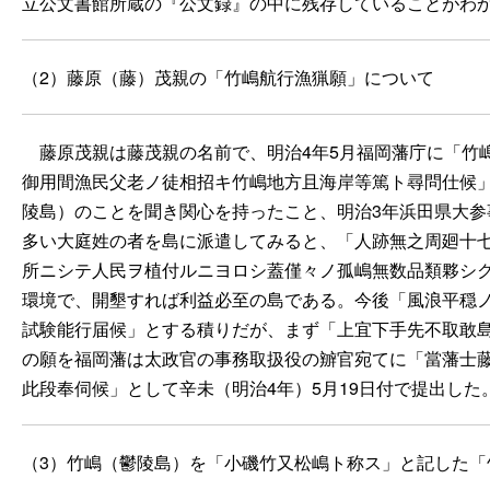
立公文書館所蔵の『公文録』の中に残存していることがわ
（2）藤原（藤）茂親の「竹嶋航行漁猟願」について
藤原茂親は藤茂親の名前で、明治4年5月福岡藩庁に「竹
御用間漁民父老ノ徒相招キ竹嶋地方且海岸等篤ト尋問仕候
陵島）のことを聞き関心を持ったこと、明治3年浜田県大
多い大庭姓の者を島に派遣してみると、「人跡無之周廻十
所ニシテ人民ヲ植付ルニヨロシ蓋僅々ノ孤嶋無数品類夥シ
環境で、開墾すれば利益必至の島である。今後「風浪平穏
試験能行届候」とする積りだが、まず「上宜下手先不取敢
の願を福岡藩は太政官の事務取扱役の辧官宛てに「當藩士
此段奉伺候」として辛未（明治4年）5月19日付で提出した
（3）竹嶋（鬱陵島）を「小磯竹又松嶋ト称ス」と記した「