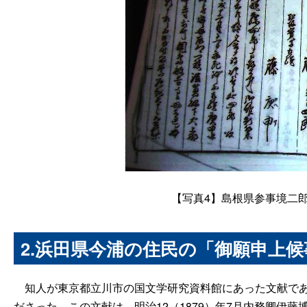
【
写真4
】島根県参事境二
2.浜田県今浦の住民の「御願申上
知人が東京都立川市の国文学研究資料館にあった文献であ
ださった。この文献は、明治12（1879）年7月内務卿伊