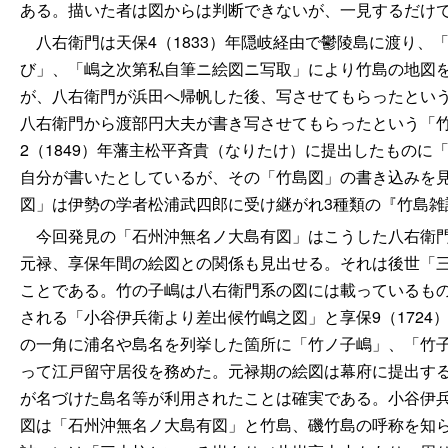
ある。描いた者は図からは判断できないが、一見するだけ
八右衛門は天保4（1833）年隠岐経由で鬱陵島に渡り、
び」、「嶋之次第私自筆ニ絵図ニ写取」により竹島の地図
が、八右衛門が浜田へ帰帆した後、写させてもらったとい
八右衛門から渡部円大夫が書き写させてもらったという「
2（1849）年藩主松平斉貴（なりたけ）に提出したもの
自分が書いたとしているが、その「竹島図」の書き込みを
図」は伊勢の学者松浦武四郎に受け継がれ3種類の『竹島雑
今回発見の「石州沖無名ノ大島有図」はこうした八右衛門
元禄、享保年間の絵図との関係も見出せる。それは後世「
ことである。竹の子嶋は八右衛門系の図には載っているも
される「小谷伊兵衛より差出候竹嶋之図」と享保9（172
の一角に浦名や島名を列挙した箇所に「竹ノ子嶋」、「竹
って江戸留守居役を務めた。元禄期の絵図は幕府に提出す
が名づけた島名等が利用されたことは確実である。小谷伊
図は「石州沖無名ノ大島有図」と竹島、磯竹島の呼称を知