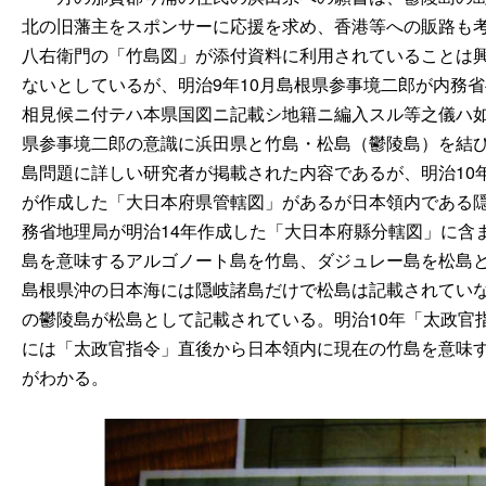
北の旧藩主をスポンサーに応援を求め、香港等への販路も
八右衛門の「竹島図」が添付資料に利用されていることは
ないとしているが、明治9年10月島根県参事境二郎が内務
相見候ニ付テハ本県国図ニ記載シ地籍ニ編入スル等之儀ハ
県参事境二郎の意識に浜田県と竹島・松島（鬱陵島）を結
島問題に詳しい研究者が掲載された内容であるが、明治
1
が作成した「大日本府県管轄図」があるが日本領内である
務省地理局が明治14年作成した「大日本府縣分轄図」に含
島を意味するアルゴノート島を竹島、ダジュレー島を松島
島根県沖の日本海には隠岐諸島だけで松島は記載されていな
の鬱陵島が松島として記載されている。明治10年「太政官
には「太政官指令」直後から日本領内に現在の竹島を意味
がわかる。