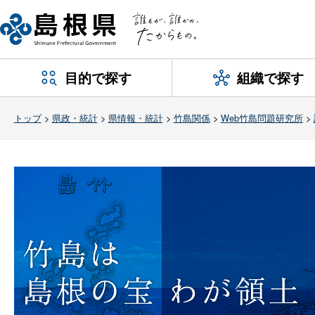
目的で探す
組織で探す
トップ
>
県政・統計
>
県情報・統計
>
竹島関係
>
Web竹島問題研究所
>