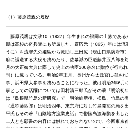
（1）藤原茂親の履歴
藤原茂親は文政
10
（
1827
）年生まれの福岡の士族である
期は高杉の奇兵隊にも所属した。慶応元（
1865
）年には流
うに）を流罪先の姫島から救助し三田尻（現山口県防府市
府に護送する大役を務めたり、佐幕派の巨魁藤井五八郎を
月の大正御大典に際して史上の功臣
300
余名に贈位が行われ
刊）に載っている。明治
2
年正月、長州から太政官に召され
事、浜田県大参事を務めることになった。彼は明治
3
年
6
月
事としての活躍については田村清三郎氏がその著『明治初
は『島根県竹島の新研究』で「明治維新後、松島、竹島の
（通称藤四郎）は明治四年、東京府に対し竹島開拓の願を
平氏もその著『山陰地方漁業史話』で鬱陵島渡海願を出し
二人とも願書の内容には触れておられないので、今回東京