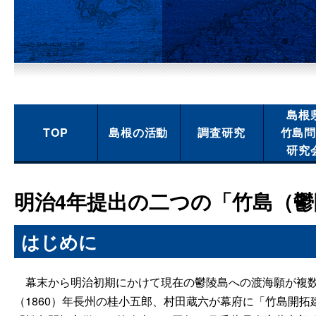
島根
TOP
島根の活動
調査研究
竹島
研究
明治4年提出の二つの「竹島（
はじめに
幕末から明治初期にかけて現在の鬱陵島への渡海願が複数
（1860）年長州の桂小五郎、村田蔵六が幕府に「竹島開拓