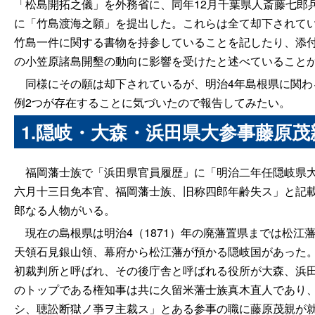
「松島開拓之儀」を外務省に、同年12月千葉県人斎藤七郎
に「竹島渡海之願」を提出した。これらは全て却下されて
竹島一件に関する書物を持参していることを記したり、添
の小笠原諸島開墾の動向に影響を受けたと述べていること
同様にその願は却下されているが、明治4年島根県に関わ
例2つが存在することに気づいたので報告してみたい。
1.隠岐・大森・浜田県大参事藤原
福岡藩士族で「浜田県官員履歴」に「明治二年任隠岐県大
六月十三日免本官、福岡藩士族、旧称四郎年齢失ス」と記
郎なる人物がいる。
現在の島根県は明治4（1871）年の廃藩置県までは松江
天領石見銀山領、幕府から松江藩が預かる隠岐国があった。
初裁判所と呼ばれ、その後庁舎と呼ばれる役所が大森、浜
のトップである権知事は共に久留米藩士族真木直人であり
シ、聴訟断獄ノ亊ヲ主裁ス」とある参事の職に藤原茂親が