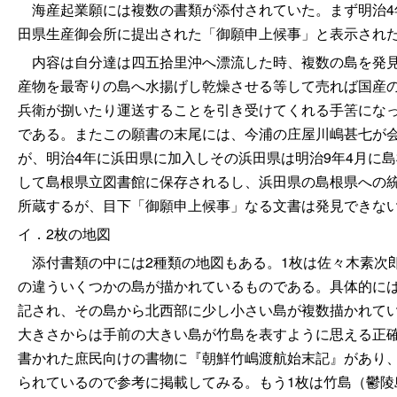
海産起業願には複数の書類が添付されていた。まず明治4
田県生産御会所に提出された「御願申上候事」と表示され
内容は自分達は四五拾里沖へ漂流した時、複数の島を発見
産物を最寄りの島へ水揚げし乾燥させる等して売れば国産
兵衛が捌いたり運送することを引き受けてくれる手筈にな
である。またこの願書の末尾には、今浦の庄屋川嶋甚七が
が、明治
4年に浜田県に加入しその浜田県は明治9年4月に
して島根県立図書館に保存されるし、浜田県の島根県への
所蔵するが、目下「御願申上候事」なる文書は発見できな
イ．2
枚の地図
添付書類の中には2種類の地図もある。1枚は佐々木素次
の違ういくつかの島が描かれているものである。具体的に
記され、その島から北西部に少し小さい島が複数描かれて
大きさからは手前の大きい島が竹島を表すように思える正
書かれた庶民向けの書物に『朝鮮竹嶋渡航始末記』があり
られているので参考に掲載してみる。もう1枚は竹島（鬱