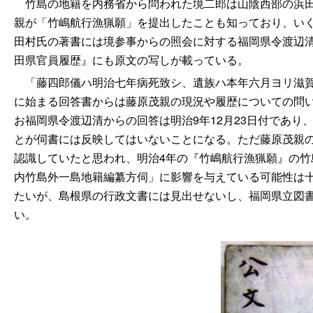
竹島の地籍を内務省から問われた境二郎は山陰西部の浜田
親が「竹嶋航行漁猟願」を提出したことも知っており、い
田村氏の著書には境参事からの照会に対する福岡県令渡辺
田県官員履歴』にも原文の写しが載っている。
「藤四郎儀ハ明治七年病死致シ、遺族ハ本年六月ヨリ滋賀
に始まる回答書からは藤原茂親の現況や履歴についての問
お福岡県令渡辺清からの回答は明治
9年12月23日付であ
とが伺書には反映してはいないことになる。ただ藤原茂親
認識していたと思われ、明治4年の『竹嶋航行漁猟願』の竹
内竹島外一島地籍編纂方伺」に影響を与えている可能性は
たいが、島根県の行政文書には見出せないし、福岡県立図
い。