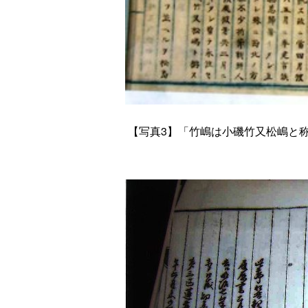
【
写真3
】「竹嶋は小磯竹又松嶋と