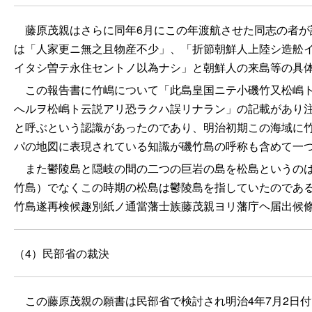
藤原茂親はさらに同年6月にこの年渡航させた同志の者が
は「人家更ニ無之且物産不少」、「折節朝鮮人上陸シ造舩イ
イタシ曽テ永住セントノ以為ナシ」と朝鮮人の来島等の具
この報告書に竹嶋について「此島皇国ニテ小磯竹又松嶋ト
へルヲ松嶋ト云説アリ恐ラクハ誤リナラン」の記載があり
と呼ぶという認識があったのであり、明治初期この海域に
パの地図に表現されている知識が磯竹島の呼称も含めて一
また鬱陵島と隠岐の間の二つの巨岩の島を松島というの
竹島）でなくこの時期の松島は鬱陵島を指していたのである
竹島遂再検候趣別紙ノ通當藩士族藤茂親ヨリ藩庁ヘ届出候
（4）民部省の裁決
この藤原茂親の願書は民部省で検討され明治4年7月2日