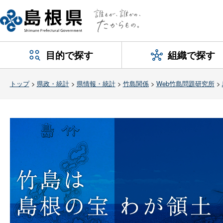
目的で探す
組織で探す
トップ
>
県政・統計
>
県情報・統計
>
竹島関係
>
Web竹島問題研究所
>