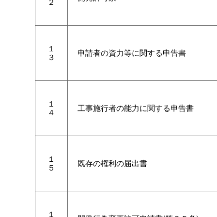
２
１
申請者の資力等に関する申告書
３
１
工事施行者の能力に関する申告書
４
１
既存の権利の届出書
５
１