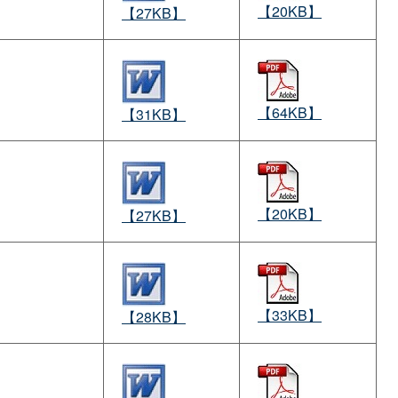
【20KB】
【27KB】
【64KB】
【31KB】
【20KB】
【27KB】
【33KB】
【28KB】