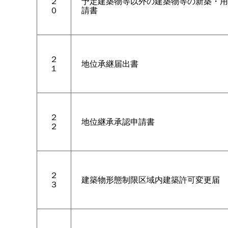
２
予定建築物等以外の建築物等の新築・用
０
請書
２
地位承継届出書
１
２
地位継承承認申請書
２
２
建築物形態制限区域内建築許可変更届
３