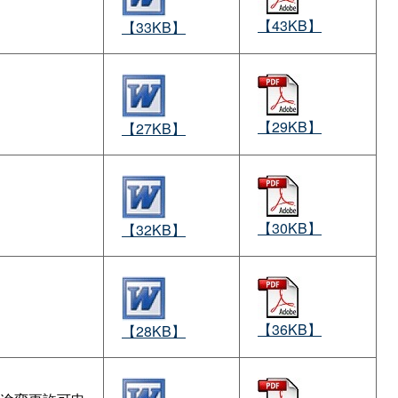
【43KB】
【33KB】
【29KB】
【27KB】
【30KB】
【32KB】
【36KB】
【28KB】