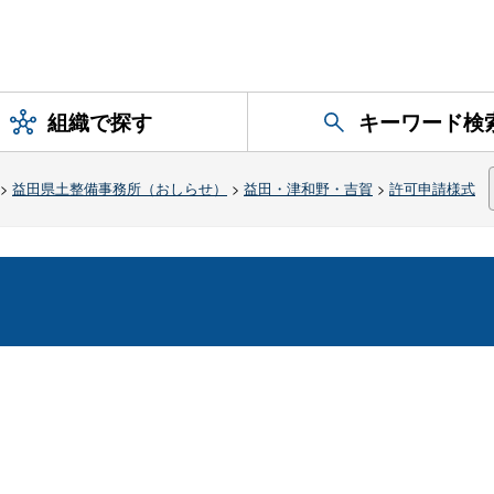
組織で探す
キーワード検
>
益田県土整備事務所（おしらせ）
>
益田・津和野・吉賀
>
許可申請様式