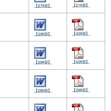
【21KB】
【27KB】
【43KB】
【29KB】
【43KB】
【29KB】
【29KB】
【28KB】