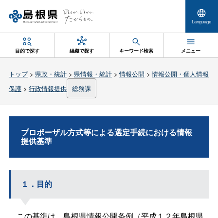
Language
目的で探す
組織で探す
キーワード検索
メニュー
トップ
>
県政・統計
>
県情報・統計
>
情報公開
>
情報公開・個人情報
保護
>
行政情報提供
総務課
プロポーザル方式等による選定手続における情報
提供基準
１．目的
この基準は、島根県情報公開条例（平成１２年島根県