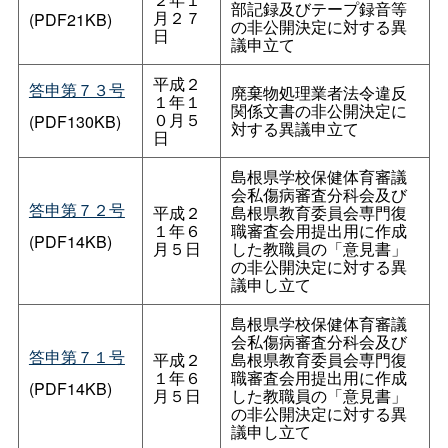
部記録及びテープ録音等
月２７
(PDF21KB)
の非公開決定に対する異
日
議申立て
平成２
答申第７３号
廃棄物処理業者法令違反
１年１
関係文書の非公開決定に
０月５
(PDF130KB)
対する異議申立て
日
島根県学校保健体育審議
会私傷病審査分科会及び
答申第７２号
平成２
島根県教育委員会専門復
１年６
職審査会用提出用に作成
(PDF14KB)
月５日
した教職員の「意見書」
の非公開決定に対する異
議申し立て
島根県学校保健体育審議
会私傷病審査分科会及び
答申第７１号
平成２
島根県教育委員会専門復
１年６
職審査会用提出用に作成
(PDF14KB)
月５日
した教職員の「意見書」
の非公開決定に対する異
議申し立て