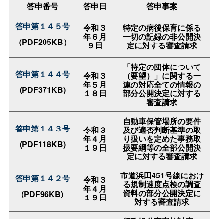
答申番号
答申日
答申事案
答申第１４５号
令和３
特定の病後保育に係る
年６月
一切の記録の非公開決
（PDF205KB）
９日
定に対する審査請求
「特定の団体について
答申第１４４号
令和３
（要望）」に関する一
年５月
連の対応全ての情報の
(PDF371KB)
１８日
部分公開決定に対する
審査請求
自動車保管場所の要件
答申第１４３号
令和３
及び適否判断基準の取
年４月
り扱いを定めた事務取
(PDF118KB)
１９日
扱要綱等の全部公開決
定に対する審査請求
市道浜田451号線におけ
答申第１４２号
令和３
る規制速度点検の調査
年４月
資料の部分公開決定に
(PDF96KB)
１９日
対する審査請求