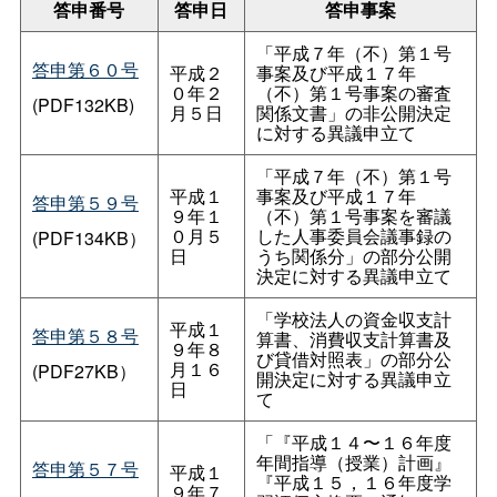
答申番号
答申日
答申事案
「平成７年（不）第１号
答申第６０号
平成２
事案及び平成１７年
０年２
（不）第１号事案の審査
(PDF132KB)
月５日
関係文書」の非公開決定
に対する異議申立て
「平成７年（不）第１号
平成１
事案及び平成１７年
答申第５９号
９年１
（不）第１号事案を審議
０月５
した人事委員会議事録の
(PDF134KB）
日
うち関係分」の部分公開
決定に対する異議申立て
「学校法人の資金収支計
平成１
答申第５８号
算書、消費収支計算書及
９年８
び貸借対照表」の部分公
月１６
(PDF27KB）
開決定に対する異議申立
日
て
「『平成１４〜１６年度
年間指導（授業）計画』
答申第５７号
平成１
『平成１５，１６年度学
９年７