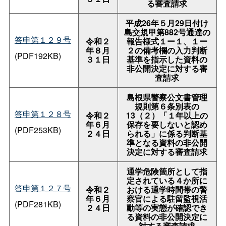
る審査請求
平成26年５月29日付け
島交規甲第882号通達の
答申第１２９号
令和２
報告様式１ー１、１ー
年８月
２の備考欄の入力判断
(PDF192KB)
３１日
基準を指示した資料の
非公開決定に対する審
査請求
島根県警察公文書管理
規則第６条別表の
答申第１２８号
令和２
13
（２）「１年以上の
年６月
保存を要しないと認め
(PDF253KB)
２４日
られる」に係る判断基
準となる資料の非公開
決定に対する審査請求
通学危険箇所として指
定されている４か所に
答申第１２７号
令和２
おける通学時間帯の警
年６月
察官による駐留監視活
(PDF281KB)
２４日
動等の実態が確認でき
る資料の非公開決定に
対する審査請求