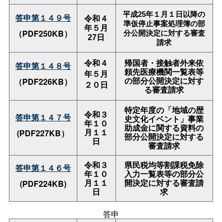
平成
25
年１月１日以降の
答申第１４９号
令和４
準仮停止事案処理簿の部
年５月
（PDF250KB）
分公開決定に対する審査
27日
請求
令和４
帰国者・接触者外来依
答申第１４８号
頼先医療機関一覧表等
年５月
の部分公開決定に対す
（PDF226KB）
２０日
る審査請求
特定年度の「地域の歴
令和３
答申第１４７号
史文化イベント」事業
年１０
助成金に関する資料の
月１１
(PDF227KB）
部分公開決定に対する
日
審査請求
令和３
県民税均等割課税免除
答申第１４６号
年１０
入力一覧表等の部分公
月１１
開決定に対する審査請
(PDF224KB)
日
求
答申