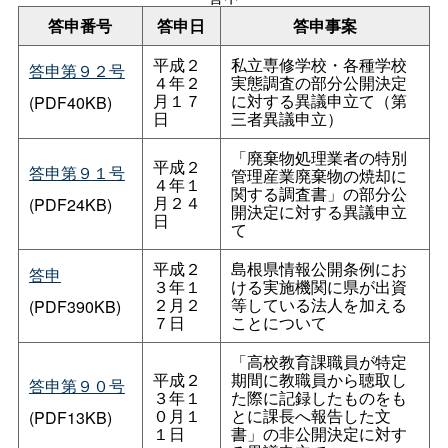
答申番号
答申日
答申事案
平成２
私立専修学校・各種学校
答申第９２号
４年２
実態調査の部分公開決定
月１７
に対する異議申立て（第
(PDF40KB)
日
三者異議申立）
「廃棄物処理業者の特別
平成２
答申第９１号
管理産業廃棄物の焼却に
４年１
関する調査書」の部分公
月２４
(PDF24KB)
開決定に対する異議申立
日
て
平成２
島根県情報公開条例にお
答申
３年１
ける実施機関に県が出資
２月２
等している法人を加える
(PDF390KB)
７日
ことについて
「高校教育課職員が特定
平成２
期間に教職員から聴取し
答申第９０号
３年１
た際に記録したものをも
０月１
とに課長へ報告した文
(PDF13KB)
１日
書」の非公開決定に対す