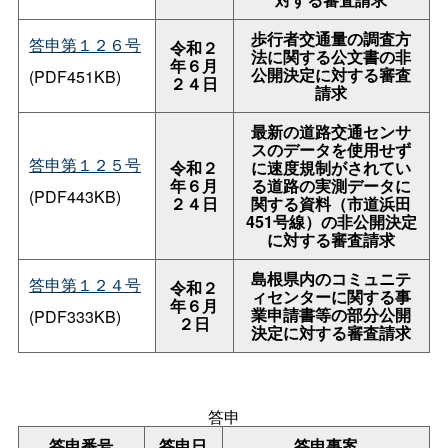
歩行者交通量の調査方
答申第１２６号
令和２
法に関する公文書の非
年６月
公開決定に対する審査
(PDF451KB)
２４日
請求
最新の道路交通センサ
スのデータを使用せず
答申第１２５号
令和２
に速度規制がされてい
年６月
る道路の実測データに
(PDF443KB)
２４日
関する資料（市道浜田
451
号線）の非公開決定
に対する審査請求
島根県内のコミュニテ
答申第１２４号
令和２
ィセンターに関する事
年６月
業申請書等の部分公開
(PDF333KB)
２日
決定に対する審査請求
答申
答申番号
答申日
答申事案