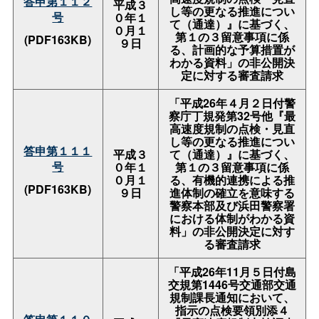
答申第１１２
平成３
し等の更なる推進につい
号
０年１
て（通達）』に基づく、
０月１
第１の３留意事項に係
(PDF163KB)
９日
る、計画的な予算措置が
わかる資料」の非公開決
定に対する審査請求
「平成26年４月２日付警
察庁丁規発第32号他『最
高速度規制の点検・見直
し等の更なる推進につい
答申第１１１
平成３
て（通達）』に基づく、
号
０年１
第１の３留意事項に係
０月１
る、有機的連携による推
(PDF163KB)
９日
進体制の確立を意味する
警察本部及び浜田警察署
における体制がわかる資
料」の非公開決定に対す
る審査請求
「平成26年11月５日付島
交規第1446号交通部交通
規制課長通知において、
指示の点検要領別添４