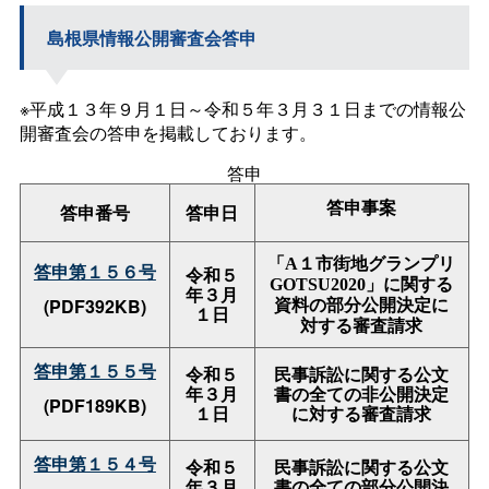
島根県情報公開審査会答申
※平成１３年９月１日～令和５年３月３１日までの情報公
開審査会の答申を掲載しております。
答申
答申事案
答申番号
答申日
１
「
A
市街地グランプリ
答申第１５６号
令和５
GOTSU2020
」に関する
年３月
(PDF392KB)
資料の部分公開決定
に
１日
対する審査請求
答申第１５５号
令和５
民事訴訟に関する公文
年３月
書の全ての非公開決定
(PDF189KB)
１日
に対する審査請求
答申第１５４号
令和５
民事訴訟に関する公文
年３月
書の全ての部分公開決