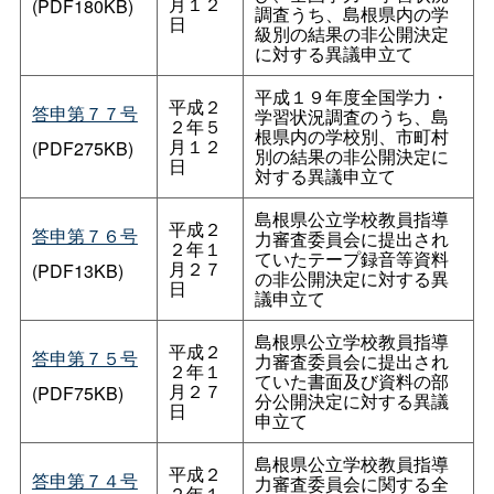
月１２
(PDF180KB)
調査うち、島根県内の学
日
級別の結果の非公開決定
に対する異議申立て
平成１９年度全国学力・
平成２
答申第７７号
学習状況調査のうち、島
２年５
根県内の学校別、市町村
月１２
(PDF275KB)
別の結果の非公開決定に
日
対する異議申立て
島根県公立学校教員指導
平成２
答申第７６号
力審査委員会に提出され
２年１
ていたテープ録音等資料
月２７
(PDF13KB)
の非公開決定に対する異
日
議申立て
島根県公立学校教員指導
平成２
答申第７５号
力審査委員会に提出され
２年１
ていた書面及び資料の部
月２７
(PDF75KB)
分公開決定に対する異議
日
申立て
島根県公立学校教員指導
平成２
答申第７４号
力審査委員会に関する全
２年１