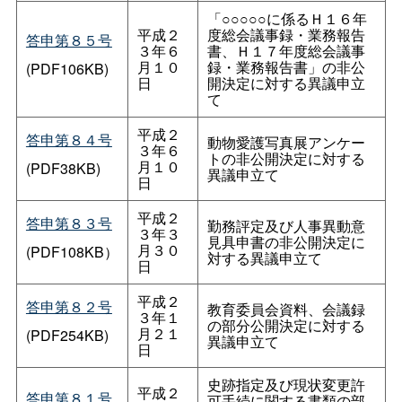
「○○○○○に係るＨ１６年
平成２
度総会議事録・業務報告
答申第８５号
３年６
書、Ｈ１７年度総会議事
月１０
録・業務報告書」の非公
(PDF106KB)
日
開決定に対する異議申立
て
平成２
答申第８４号
動物愛護写真展アンケー
３年６
トの非公開決定に対する
月１０
(PDF38KB)
異議申立て
日
平成２
答申第８３号
勤務評定及び人事異動意
３年３
見具申書の非公開決定に
月３０
(PDF108KB）
対する異議申立て
日
平成２
答申第８２号
教育委員会資料、会議録
３年１
の部分公開決定に対する
月２１
(PDF254KB)
異議申立て
日
史跡指定及び現状変更許
平成２
答申第８１号
可手続に関する書類の部