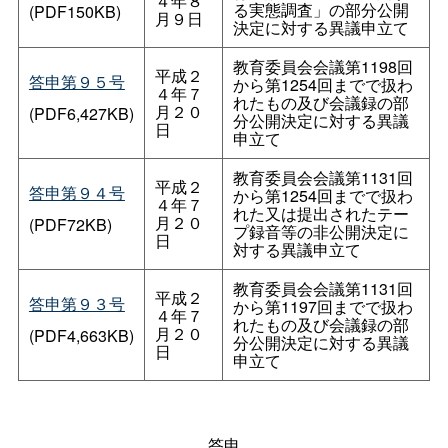
４年８
る実態調査」の部分公開
(PDF150KB)
月９日
決定に対する異議申立て
教育委員会会議第1198回
平成２
答申第９５号
から第1254回までで扱わ
４年７
れたもの及び会議録の部
月２０
(PDF6,427KB)
分公開決定に対する異議
日
申立て
教育委員会会議第1131回
平成２
答申第９４号
から第1254回までで扱わ
４年７
れた又は提出されたテー
月２０
(PDF72KB)
プ録音等の非公開決定に
日
対する異議申立て
教育委員会会議第1131回
平成２
答申第９３号
から第1197回までで扱わ
４年７
れたもの及び会議録の部
月２０
(PDF4,663KB)
分公開決定に対する異議
日
申立て
答申