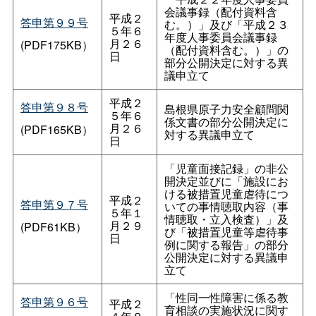
会議事録（配付資料含
平成２
答申第９９号
む。）」及び「平成２３
５年６
年度人事委員会議事録
月２６
(PDF175KB）
（配付資料含む。）」の
日
部分公開決定に対する異
議申立て
平成２
答申第９８号
島根県原子力安全顧問関
５年６
係文書の部分公開決定に
月２６
(PDF165KB）
対する異議申立て
日
「児童面接記録」の非公
開決定並びに「施設にお
ける被措置児童虐待につ
平成２
答申第９７号
いての事情聴取内容（事
５年１
情聴取・立入検査）」及
月２９
(PDF61KB）
び「被措置児童等虐待事
日
例に関する報告」の部分
公開決定に対する異議申
立て
「性同一性障害に係る教
答申第９６号
平成２
育相談の実施状況に関す