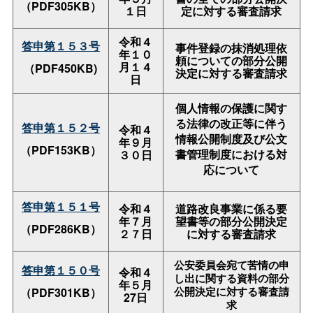
（PDF305KB）
１日
定に対する審査請求
令和４
答申第１５３号
事件登録の抹消処理依
年１０
頼についての部分公開
月１４
（PDF450KB)
決定に対する審査請求
日
個人情報の保護に関す
る法律の改正等に伴う
答申第１５２号
令和４
情報公開制度及び公文
年９月
（PDF153KB）
書管理制度における対
３０日
応について
答申第１５１号
令和４
道路改良事業に係る要
年７月
望書等の部分公開決定
（PDF286KB）
２７日
に対する審査請求
公安委員会宛て苦情の申
答申第１５０号
令和４
し出に関する資料の部分
年５月
（PDF301KB）
公開決定に対する審査請
27日
求