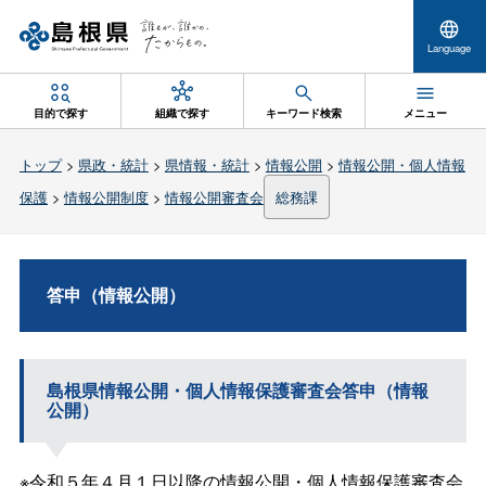
Language
目的で探す
組織で探す
キーワード検索
メニュー
トップ
>
県政・統計
>
県情報・統計
>
情報公開
>
情報公開・個人情報
保護
>
情報公開制度
>
情報公開審査会
総務課
答申（情報公開）
島根県情報公開・個人情報保護審査会答申（情報
公開）
※令和５年４月１日以降の情報公開・個人情報保護審査会