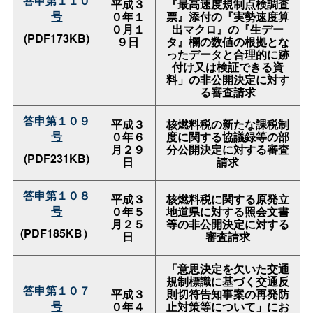
答申第１１０
平成３
『最高速度規制点検調査
号
０年１
票』添付の『実勢速度算
０月１
出マクロ』の『生デー
(PDF173KB)
９日
タ』欄の数値の根拠とな
ったデータと合理的に跡
付け又は検証できる資
料」の非公開決定に対す
る審査請求
答申第１０９
平成３
核燃料税の新たな課税制
号
０年６
度に関する協議録等の部
月２９
分公開決定に対する審査
(PDF231KB)
日
請求
答申第１０８
平成３
核燃料税に関する原発立
号
０年５
地道県に対する照会文書
月２５
等の非公開決定に対する
(PDF185KB）
日
審査請求
「意思決定を欠いた交通
規制標識に基づく交通反
答申第１０７
平成３
則切符告知事案の再発防
号
０年４
止対策等について」にお