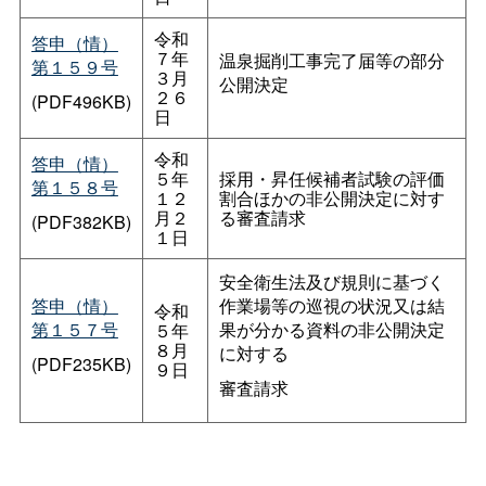
令和
答申（情）
７年
温泉掘削工事完了届等の部分
第１５９号
３月
公開決定
２６
(PDF496KB)
日
令和
答申（情）
５年
採用・昇任候補者試験の評価
第１５８号
１２
割合ほかの非公開決定に対す
月２
る審査請求
(PDF382KB)
１日
安全衛生法及び規則に基づく
答申（情）
作業場等の巡視の状況又は結
令和
第１５７号
果が分かる資料の非公開決定
５年
８月
に対する
(PDF235KB)
９日
審査請求