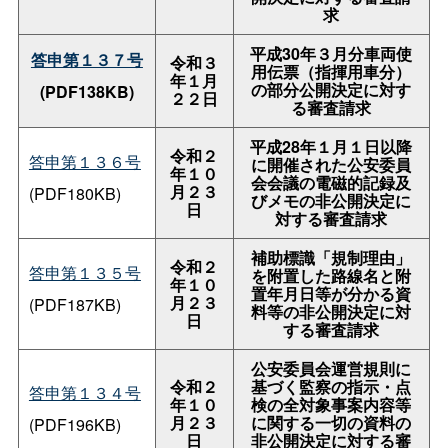
求
平成30年３月分車両使
答申第１３７号
令和３
用伝票（指揮用車分）
年１月
の部分公開決定に対す
(PDF138KB)
２２日
る審査請求
平成28年１月１日以降
令和２
答申第１３６号
に開催された公安委員
年１０
会会議の電磁的記録及
月２３
(PDF180KB)
びメモの非公開決定に
日
対する審査請求
補助標識「規制理由」
令和２
答申第１３５号
を附置した路線名と附
年１０
置年月日等が分かる資
月２３
(PDF187KB)
料等の非公開決定に対
日
する審査請求
公安委員会運営規則に
令和２
基づく監察の指示・点
答申第１３４号
年１０
検の全対象事案内容等
月２３
に関する一切の資料の
(PDF196KB)
日
非公開決定に対する審