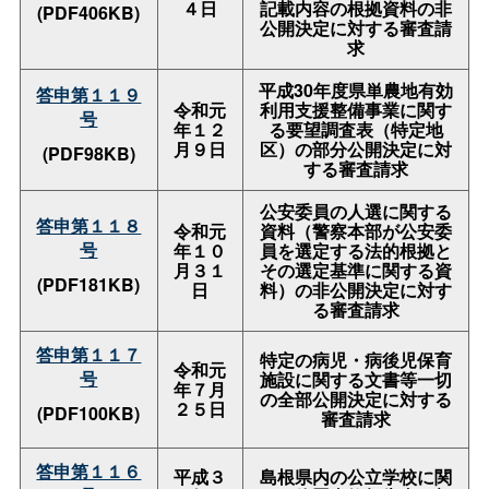
４日
記載内容の根拠資料の非
(PDF406KB)
公開決定に対する審査請
求
平成30年度県単農地有効
答申第１１９
令和元
利用支援整備事業に関す
号
年１２
る要望調査表（特定地
月９日
区）の部分公開決定に対
(PDF98KB)
する審査請求
公安委員の人選に関する
答申第１１８
令和元
資料（警察本部が公安委
号
年１０
員を選定する法的根拠と
月３１
その選定基準に関する資
(PDF181KB)
日
料）の非公開決定に対す
る審査請求
答申第１１７
特定の病児・病後児保育
令和元
号
施設に関する文書等一切
年７月
の全部公開決定に対する
２５日
(PDF100KB)
審査請求
答申第１１６
平成３
島根県内の公立学校に関