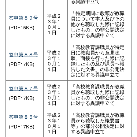
る異議申立て
「特定期間に教頭が教職
平成２
答申第８９号
員について本人及びその
３年１
他から聴取した際に記録
０月１
(PDF15KB)
したもの」の非公開決定
１日
に対する異議申立て
「高校教育課職員が特定
平成２
日に教職員から意見聴
答申第８８号
３年１
取、面接を行った際に記
０月１
録したもの及び課長へ報
(PDF17KB)
１日
告した文書」の非公開決
定に対する異議申立て
平成２
「高校教育課職員が教職
答申第８７号
３年１
員から聴取した際に記録
０月１
したもの」の非公開決定
(PDF17KB)
１日
に対する異議申立て
平成２
「高校教育課職員が教職
答申第８６号
３年１
員から聴取した概要書
０月１
等」の部分公開決定に対
(PDF17KB)
１日
する異議申立て