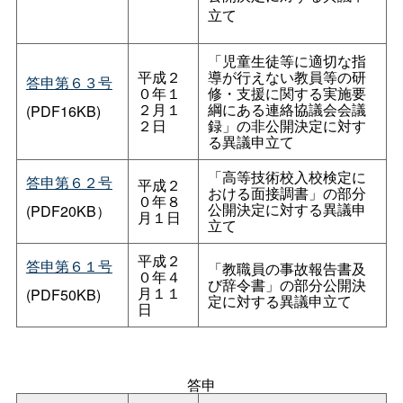
立て
「児童生徒等に適切な指
平成２
導が行えない教員等の研
答申第６３号
０年１
修・支援に関する実施要
２月１
綱にある連絡協議会会議
(PDF16KB)
２日
録」の非公開決定に対す
る異議申立て
「高等技術校入校検定に
答申第６２号
平成２
おける面接調書」の部分
０年８
公開決定に対する異議申
(PDF20KB）
月１日
立て
平成２
答申第６１号
「教職員の事故報告書及
０年４
び辞令書」の部分公開決
月１１
(PDF50KB)
定に対する異議申立て
日
答申