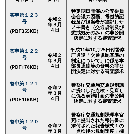
特定期日開催の公安委員
答申第１２３
会会議の図画、電磁的記
令和２
号
録及び担当者が筆記した
年３月
メモ書き（交通規制及び
４日
(PDF355KB)
懲戒処分のみ）の非公開
決定に対する審査請求
平成11年10月25日付警察
答申第１２２
令和２
庁通達「交通規制基準の
号
年３月
制定について」に係る本
４日
部長通達等の資料の非公
(PDF178KB)
開決定に対する審査請求
答申第１２１
警察庁交通局交通規制課
令和２
号
に提出した点検・見直し
年３月
に係る実施計画の非公開
４日
(PDF416KB)
決定に対する審査請求
警察庁交通規制課理事官
宛に提出された報告書に
答申第１２０
令和２
添付された報告様式１の
号
年３月
「点検後の規制速度」欄