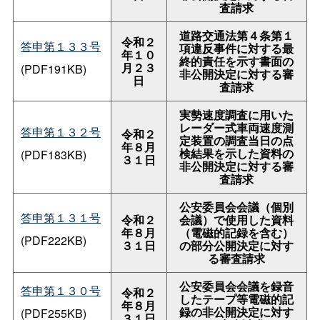
査請求
道路交通法第４条第１
令和２
答申第１３３号
項違反事件に対する最
年１０
終的責任を示す書面の
月２３
(PDF191KB)
非公開決定に対する審
日
査請求
実勢速度調査に用いた
レーダー式車両速度測
答申第１３２号
令和２
定装置の調査当日の点
年８月
検結果を示した資料の
(PDF183KB)
３１日
非公開決定に対する審
査請求
公安委員会会議（個別
答申第１３１号
令和２
会議）で使用した資料
年８月
（電磁的記録を含む）
(PDF222KB)
３１日
の部分公開決定に対す
る審査請求
公安委員会会議を録音
答申第１３０号
令和２
したテープ等電磁的記
年８月
録の非公開決定に対す
(PDF255KB)
３１日