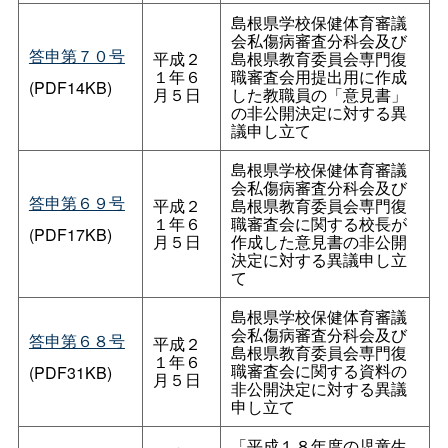
島根県学校保健体育審議
会私傷病審査分科会及び
答申第７０号
平成２
島根県教育委員会専門復
１年６
職審査会用提出用に作成
(PDF14KB)
月５日
した教職員の「意見書」
の非公開決定に対する異
議申し立て
島根県学校保健体育審議
会私傷病審査分科会及び
答申第６９号
平成２
島根県教育委員会専門復
１年６
職審査会に関する校長が
(PDF17KB)
月５日
作成した意見書の非公開
決定に対する異議申し立
て
島根県学校保健体育審議
会私傷病審査分科会及び
答申第６８号
平成２
島根県教育委員会専門復
１年６
職審査会に関する資料の
(PDF31KB)
月５日
非公開決定に対する異議
申し立て
「平成１８年度の児童生