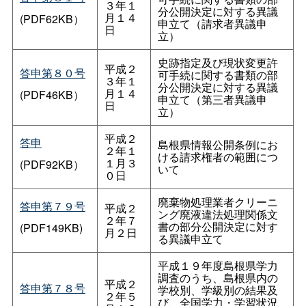
３年１
分公開決定に対する異議
月１４
(PDF62KB）
申立て（請求者異議申
日
立）
史跡指定及び現状変更許
平成２
答申第８０号
可手続に関する書類の部
３年１
分公開決定に対する異議
月１４
(PDF46KB）
申立て（第三者異議申
日
立）
平成２
答申
島根県情報公開条例にお
２年１
ける請求権者の範囲につ
１月３
(PDF92KB）
いて
０日
廃棄物処理業者クリーニ
答申第７９号
平成２
ング廃液違法処理関係文
２年７
書の部分公開決定に対す
(PDF149KB)
月２日
る異議申立て
平成１９年度島根県学力
調査のうち、島根県内の
平成２
答申第７８号
学校別、学級別の結果及
２年５
び、全国学力・学習状況