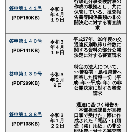
行政処分事案検討表の
作成の根拠とし、共に
答申第１４１号
令和３
保管している、捜査報
年４月
告書等関係書類の非公
(PDF160KB)
１９日
開決定に対する審査請
求
平成27年、28年度の交
答申第１４０号
令和３
通違反別取締り件数に
年４月
関する資料の部分公開
(PDF141KB)
１９日
決定に対する審査請求
特定の法人について、
○○警察署・島根県警へ
答申第１３９号
令和３
回答した情報一切（平
年２月
成○年～平成○年）の非
(PDF299KB)
９日
公開決定に対する審査
請求
通達に基づく報告を
「本部担当課長が直接
答申第１３８号
令和３
口頭で受けた」際に作
年１月
成された「電話・口頭
(PDF108KB)
２２日
受（発）用紙」の非公
開決定に対する審査請