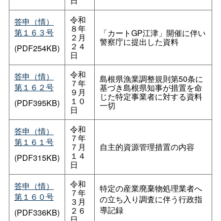
日
令和
答申（情）
８年
第１６３号
「カートGP江津」開催に伴い
２月
警察庁に提出した資料
２４
(PDF254KB)
日
令和
答申（情）
島根県漁業調整規則第50条に
７年
第１６２号
基づき島根県知事が措置を命
９月
じた特定事業者に対する資料
１０
(PDF395KB)
一切
日
令和
答申（情）
７年
第１６１号
７月
自主的資源管理措置の内容
１４
(PDF315KB)
日
令和
答申（情）
特定の産業廃棄物処理業者へ
７年
第１６０号
の立ち入り調査に伴う行政指
３月
導記録
２６
(PDF336KB)
日