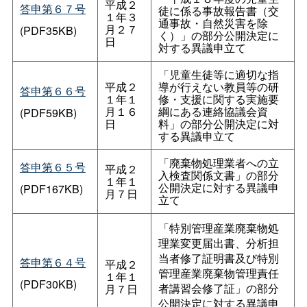
平成２
答申第６７号
徒に係る事故報告書（交
１年３
通事故・自然災害を除
月２７
(PDF35KB)
く）」の部分公開決定に
日
対する異議申立て
「児童生徒等に適切な指
平成２
導が行えない教員等の研
答申第６６号
１年１
修・支援に関する実施要
月１６
綱にある連絡協議会資
(PDF59KB)
日
料」の部分公開決定に対
する異議申立て
「廃棄物処理業者への立
答申第６５号
平成２
入検査関係文書」の部分
１年１
公開決定に対する異議申
(PDF167KB)
月７日
立て
「特別管理産業廃棄物処
理業変更届出書、分析担
当者修了証明書及び特別
答申第６４号
平成２
管理産業廃棄物管理責任
１年１
(PDF30KB)
者講習会修了証」の部分
月７日
公開決定に対する異議申