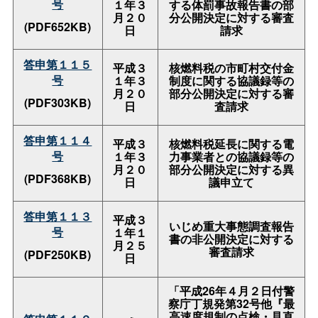
号
１年３
する体罰事故報告書の部
月２０
分公開決定に対する審査
(PDF652KB)
日
請求
答申第１１５
平成３
核燃料税の市町村交付金
号
１年３
制度に関する協議録等の
月２０
部分公開決定に対する審
(PDF303KB)
日
査請求
答申第１１４
平成３
核燃料税延長に関する電
号
１年３
力事業者との協議録等の
月２０
部分公開決定に対する異
(PDF368KB)
日
議申立て
答申第１１３
平成３
いじめ重大事態調査報告
号
１年１
書の非公開決定に対する
月２５
審査請求
(PDF250KB)
日
「平成26年４月２日付警
察庁丁規発第32号他『最
高速度規制の点検・見直