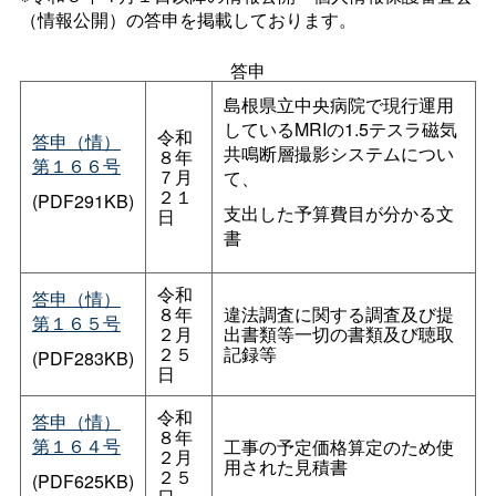
（情報公開）の答申を掲載しております。
答申
島根県立中央病院で現行運用
しているMRIの1.5テスラ磁気
令和
答申（情）
共鳴断層撮影システムについ
８年
第１６６号
７月
て、
２１
(PDF291KB)
支出した予算費目が分かる文
日
書
令和
答申（情）
８年
違法調査に関する調査及び提
第１６５号
２月
出書類等一切の書類及び聴取
２５
記録等
(PDF283KB)
日
令和
答申（情）
８年
第１６４号
工事の予定価格算定のため使
２月
用された見積書
２５
(PDF625KB)