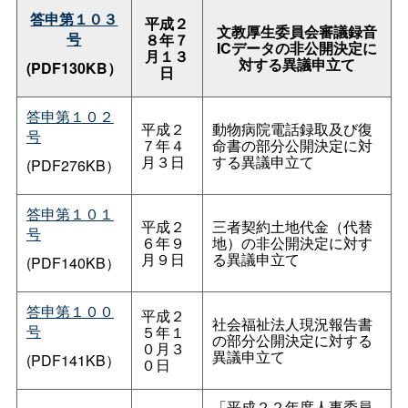
答申第１０３
平成２
文教厚生委員会審議録音
号
８年７
ICデータの非公開決定に
月１３
対する異議申立て
(PDF130KB）
日
答申第１０２
平成２
動物病院電話録取及び復
号
７年４
命書の部分公開決定に対
月３日
する異議申立て
(PDF276KB）
答申第１０１
平成２
三者契約土地代金（代替
号
６年９
地）の非公開決定に対す
月９日
る異議申立て
(PDF140KB）
答申第１００
平成２
社会福祉法人現況報告書
号
５年１
の部分公開決定に対する
０月３
異議申立て
(PDF141KB）
０日
「平成２２年度人事委員