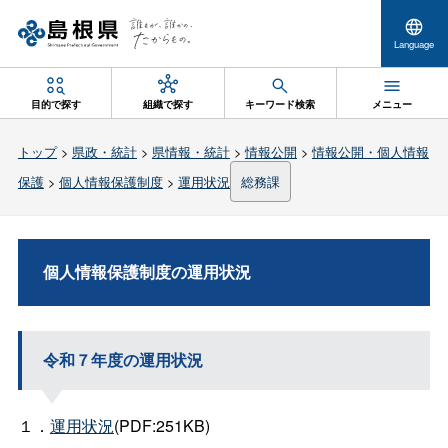
Language
目的で探す
組織で探す
キーワード検索
メニュー
トップ
>
県政・統計
>
県情報・統計
>
情報公開
>
情報公開・個人情報
保護
>
個人情報保護制度
>
運用状況
総務課
個人情報保護制度の運用状況
令和７年度の運用状況
１．
運用状況
(PDF:251KB)