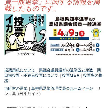
員一般選挙」に関する情報を掲
載したものです。
投票用紙について
｜
県議会議員選挙の選挙区と定数
｜
期
日前投票・不在者投票について
｜
投票Q＆A
｜
投票率の推
移
市町村の選挙
｜
島根県選挙管理委員会ホームページ
｜リ
ンク集（外部サイト）