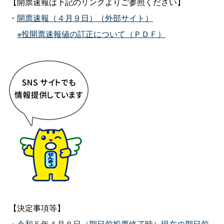
【開票速報は下記のリンクよりご参照ください】
・
開票速報（４月９日）（外部サイト）
※投開票速報値の訂正について（ＰＤＦ）
【決定事項等】
・
令和５年４月８日（期日前投票終了時）現在の期日前