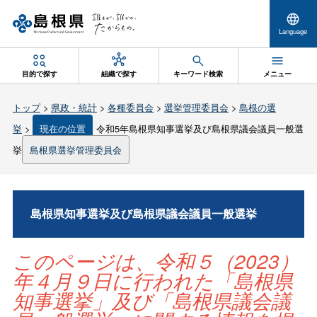
Language
目的で探す
組織で探す
キーワード検索
メニュー
トップ
>
県政・統計
>
各種委員会
>
選挙管理委員会
>
島根の選
挙
>
現在の位置
令和5年島根県知事選挙及び島根県議会議員一般選
挙
島根県選挙管理委員会
島根県知事選挙及び島根県議会議員一般選挙
このページは、令和５（2023）
年４月９日に行われた「島根県
知事選挙」及び「島根県議会議