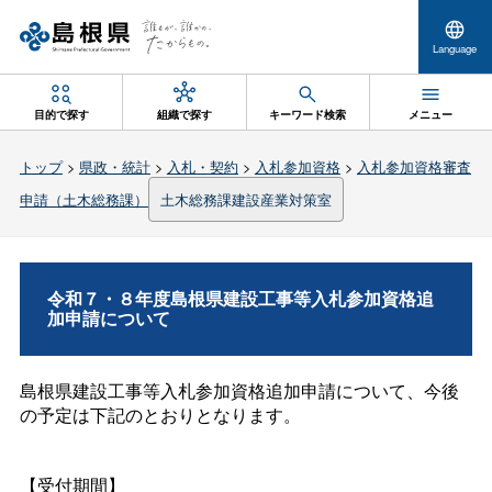
Language
目的で探す
組織で探す
キーワード検索
メニュー
トップ
>
県政・統計
>
入札・契約
>
入札参加資格
>
入札参加資格審査
申請（土木総務課）
土木総務課建設産業対策室
令和７・８年度島根県建設工事等入札参加資格追
加申請について
島根県建設工事等入札参加資格追加申請について、今後
の予定は下記のとおりとなります。
【受付期間】