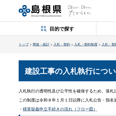
目的で探す
トップ
>
県政・統計
>
入札・契約
>
入札・契約制度
>
入札・契
建設工事の入札執行につ
入札執行の透明性及び公平性を確保するため、落札
この制度は令和８年１月１日以降に入札公告・指名
・
積算疑義申立手続きの流れ（フロー図）