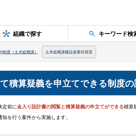
組織で探す
キーワード検
約制度（土木総務課）
土木総務課建設産業対策室
いて積算疑義を申立てできる制度の
決定前に
金入り設計書の閲覧と積算疑義の申立てができる
積算
通知を行う案件から実施します。