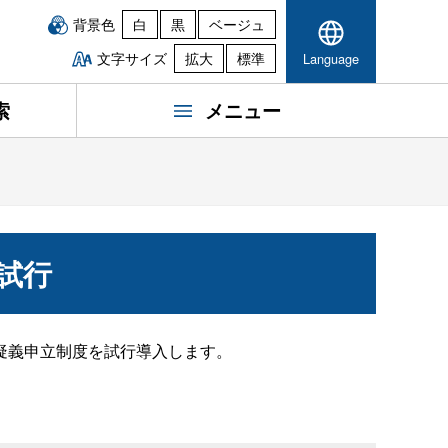
背景色
白
黒
ベージュ
文字サイズ
拡大
標準
Language
索
メニュー
試行
疑義申立制度を試行導入します。