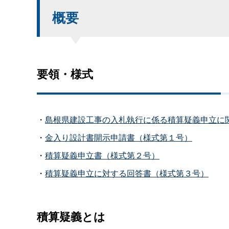
概要
要領・様式
・
島根県建設工事の入札執行に係る積算疑義申立に
・
金入り設計書開示申請書（様式第１号）
・
積算疑義申立書（様式第２号）
・
積算疑義申立に対する回答書（様式第３号）
積算疑義とは