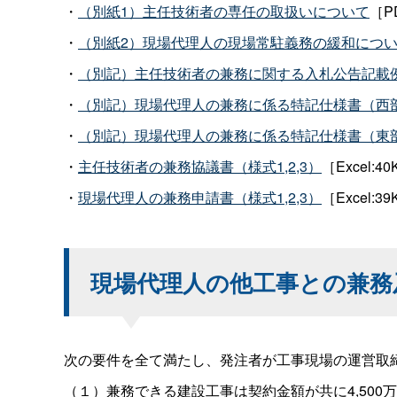
・
（別紙1）主任技術者の専任の取扱いについて
［P
・
（別紙2）現場代理人の現場常駐義務の緩和につ
・
（別記）主任技術者の兼務に関する入札公告記載
・
（別記）現場代理人の兼務に係る特記仕様書（西
・
（別記）現場代理人の兼務に係る特記仕様書（東
・
主任技術者の兼務協議書（様式1,2,3）
［Excel:4
・
現場代理人の兼務申請書（様式1,2,3）
［Excel:3
現場代理人の他工事との兼務
次の要件を全て満たし、発注者が工事現場の運営取
（１）兼務できる建設工事は契約金額が共に4,500