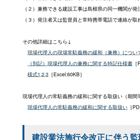
（２）兼務できる建設工事は島根県の同一機関が発
（３）発注者又は監督員と常時携帯電話で連絡が取
その他詳細はこちら↓
現場代理人の現場常駐義務の緩和（兼務）につい
（別記）現場代理人の兼務に関する特記仕様書
［P
様式1,2,3
［Excel:60KB］
現場代理人の常駐義務の緩和に関する取扱い（期間
現場代理人の常駐義務の緩和に関する取扱い
［PD
建設業法施行令改正に伴う監