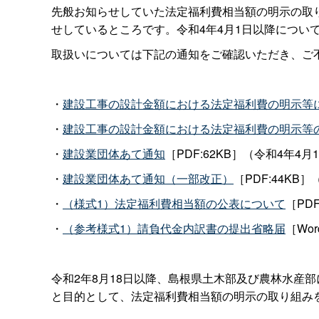
先般お知らせしていた法定福利費相当額の明示の取り
せしているところです。令和4年4月1日以降につい
取扱いについては下記の通知をご確認いただき、ご
・
建設工事の設計金額における法定福利費の明示等
・
建設工事の設計金額における法定福利費の明示等
・
建設業団体あて通知
［PDF:62KB］（令和4年4
・
建設業団体あて通知（一部改正）
［PDF:44KB
・
（様式1）法定福利費相当額の公表について
［PDF
・
（参考様式1）請負代金内訳書の提出省略届
［Wor
令和2年8月18日以降、島根県土木部及び農林水産
と目的として、法定福利費相当額の明示の取り組みを