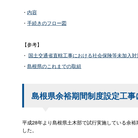
・
内容
・
手続きのフロー図
【参考】
・
国土交通省直轄工事における社会保険等未加入対
・
島根県のこれまでの取組
島根県余裕期間制度設定工事
平成28年より島根県土木部で試行実施している余
した。