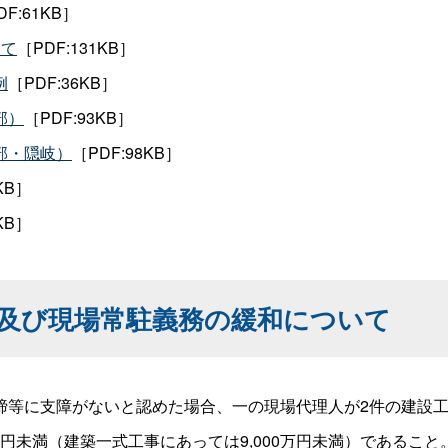
DF:61KB］
いて
［PDF:131KB］
例
［PDF:36KB］
部）
［PDF:93KB］
部・隠岐）
［PDF:98KB］
0KB］
9KB］
及び現場常駐義務の緩和について
締等に支障がないと認めた場合、一の現場代理人が2件の建設
万円未満（建築一式工事にあっては9,000万円未満）であること