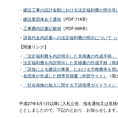
・
建設工事の設計金額における法定福利費の明示等
・
建設業団体あて通知
［PDF:71KB］
・
工事費内訳書記載例
［PDF:69KB］
・
請負代金内訳書への法定福利費の明示について（
【関連リンク】
・
「法定福利費を内訳明示した見積書の作成手順」
・
法定福利費を内訳明示した見積書の作成手順（簡
・
「請負による建設の事業」における労務費率を用
・
各団体が作成した標準見積書（外部サイト）
（国
・
「社会保険の加入に関する下請指導ガイドライン
平成27年4月1日以降に入札公告、指名通知又は見
ととしましたので、下記のとおり、お知らせします