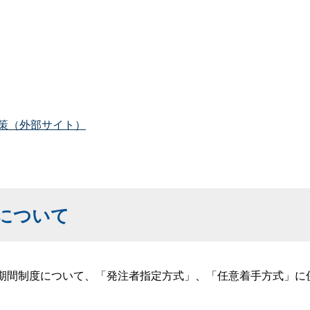
策
（外部サイト）
について
裕期間制度について、「発注者指定方式」、「任意着手方式」に