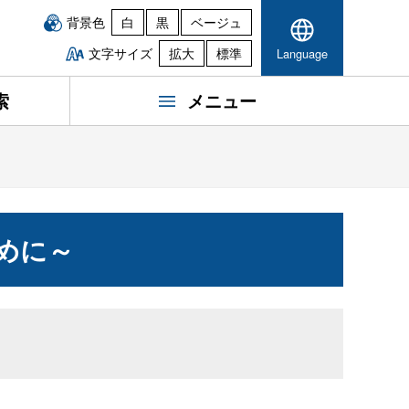
背景色
白
黒
ベージュ
文字サイズ
拡大
標準
Language
索
メニュー
めに～