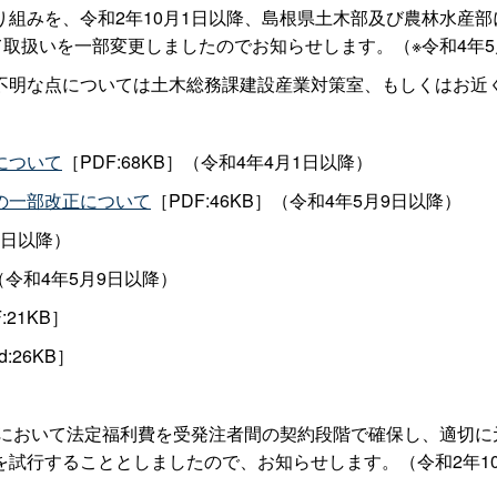
組みを、令和2年10月1日以降、島根県土木部及び農林水産
て取扱いを一部変更しましたのでお知らせします。（※令和4年
不明な点については土木総務課建設産業対策室、もしくはお近
について
［PDF:68KB］（令和4年4月1日以降）
の一部改正について
［PDF:46KB］（令和4年5月9日以降）
月1日以降）
］（令和4年5月9日以降）
:21KB］
d:26KB］
部において法定福利費を受発注者間の契約段階で確保し、適切
試行することとしましたので、お知らせします。（令和2年1