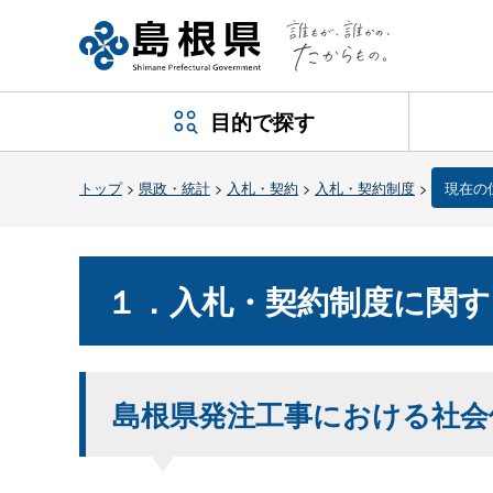
目的で探す
トップ
>
県政・統計
>
入札・契約
>
入札・契約制度
>
現在の
１．入札・契約制度に関
島根県発注工事における社会