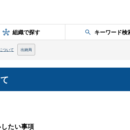
組織で探す
キーワード検
について
出納局
いて
いしたい事項