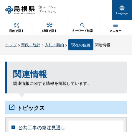
Language
目的で探す
組織で探す
キーワード検索
メニュー
トップ
>
県政・統計
>
入札・契約
>
現在の位置
関連情報
関連情報
関連情報に関する情報を掲載しています。
トピックス
公共工事の発注見通し