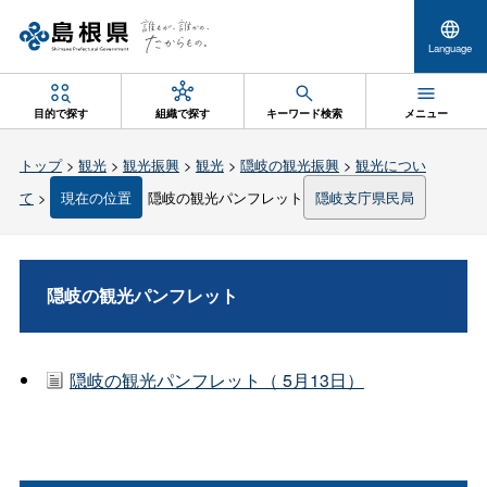
Language
目的で探す
組織で探す
キーワード検索
メニュー
トップ
>
観光
>
観光振興
>
観光
>
隠岐の観光振興
>
観光につい
て
>
現在の位置
隠岐の観光パンフレット
隠岐支庁県民局
隠岐の観光パンフレット
隠岐の観光パンフレット（ 5月13日）