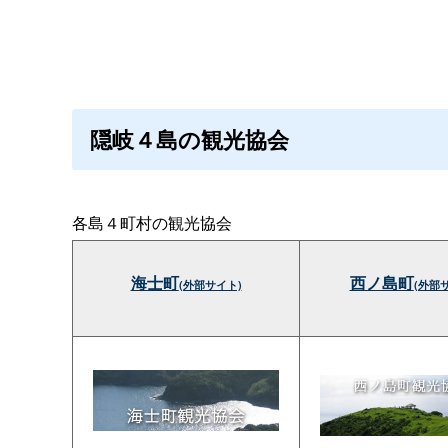
隠岐４島の観光協会
各島４町村の観光協会
海士町
西ノ島町
(外部サイト)
(外部