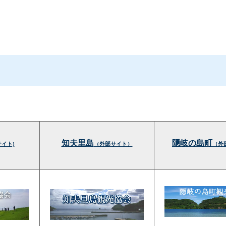
知夫里島
隠岐の島町
サイト)
（外部サイト）
（外