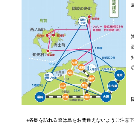
島
【
海
西
知
◎
【
隠
※各島を訪れる際は島をお間違えないようご注意下