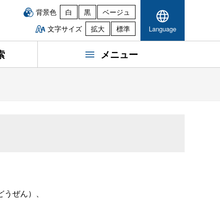
背景色
白
黒
ベージュ
文字サイズ
拡大
標準
Language
索
メニュー
どうぜん）、