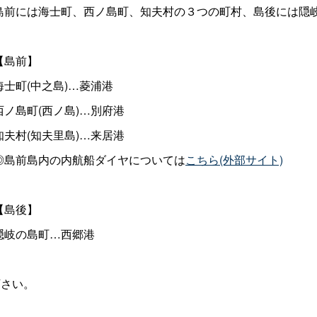
前には海士町、西ノ島町、知夫村の３つの町村、島後には隠
島前】
士町(中之島)…菱浦港
ノ島町(西ノ島)…別府港
夫村(知夫里島)…来居港
島前島内の内航船ダイヤについては
こちら(外部サイト)
島後】
岐の島町…西郷港
さい。