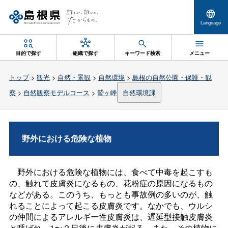
Language
目的で探す
組織で探す
キーワード検索
メニュー
トップ
>
観光
>
自然・景観
>
自然環境
>
島根の自然公園・保護・観
察
>
自然観察モデルコース
>
鷲ヶ峰
自然環境課
野外における危険な植物
野外における危険な植物には、食べて中毒を起こすも
の、触れて皮膚炎になるもの、花粉症の原因になるもの
などがある。このうち、もっとも事故例の多いのが、触
れることによって起こる皮膚炎です。なかでも、ウルシ
の仲間によるアレルギー性皮膚炎は、遅延型接触皮膚炎
と呼ばれ、1〜２日後に皮膚炎が起る。また、その植物に