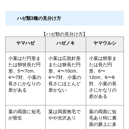
ハゼ類3種の見分け方
【ハゼ類の見分け方】
ヤマハゼ
ハゼノキ
ヤマウルシ
小葉はだ円形ま
小葉は広批針形
小葉は卵形ま
たは卵状長だ円
または狭長だ円
たは長だ円
形、5〜7cm、
形、4〜10cm、
形、6〜
4〜7対、小葉の
4〜7対、小葉の
12cm、6〜8
長さにかなりの
長さにほとんど
対、小葉の長
差がある
差かない
さにかなリの
差がある
葉の両面に短毛
葉は両面無毛で
葉の両面に短
が密生
やや光沢あリ
毛あり特に裏
面の脈上に多