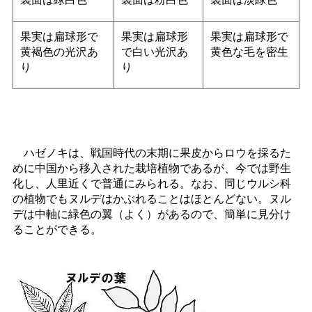
果実は扁球形で
果実は扁球形
果実は扁球形で
黄褐色の光沢あ
で白い光沢あ
黄色な毛を密生
り
り
ハゼノキは、戦国時代の末期に果皮からロウを採るた
めに中国から移入された栽培植物であるが、今では野生
化し、人里近くで普通にみられる。なお、同じウルシ科
の植物でもヌルデはかぶれることはほとんどない。ヌル
デは中軸に緑色の翼（よく）があるので、簡単に見分け
ることができる。