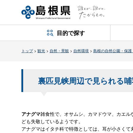
目的で探す
トップ
>
観光
>
自然・景観
>
自然環境
>
島根の自然公園・保護
裏匹見峡周辺で見られる哺
アナグマ
雑食性で、オサムシ、カマドウマ、カエル
ども失敬しているようです。
アナグマはイタチ科で特徴としては、耳が小さくて