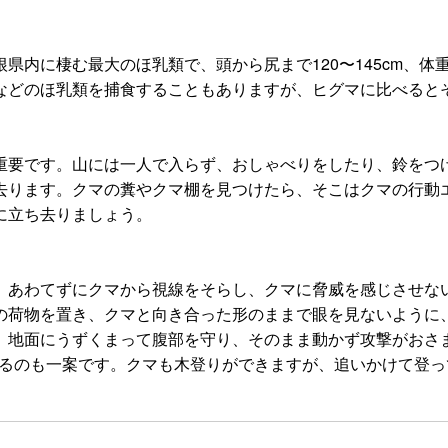
内に棲む最大のほ乳類で、頭から尻まで120〜145cm、体重
などのほ乳類を捕食することもありますが、ヒグマに比べると
重要です。山には一人で入らず、おしゃべりをしたり、鈴をつ
去ります。クマの糞やクマ棚を見つけたら、そこはクマの行動
に立ち去りましょう。
。あわてずにクマから視線をそらし、クマに脅威を感じさせな
の荷物を置き、クマと向き合った形のままで眼を見ないように
、地面にうずくまって腹部を守り、そのまま動かず攻撃がおさ
げるのも一案です。クマも木登りができますが、追いかけて登