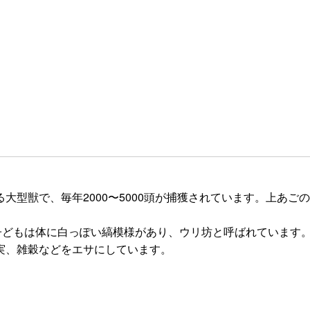
型獣で、毎年2000〜5000頭が捕獲されています。上あご
子どもは体に白っぽい縞模様があり、ウリ坊と呼ばれています
実、雑穀などをエサにしています。