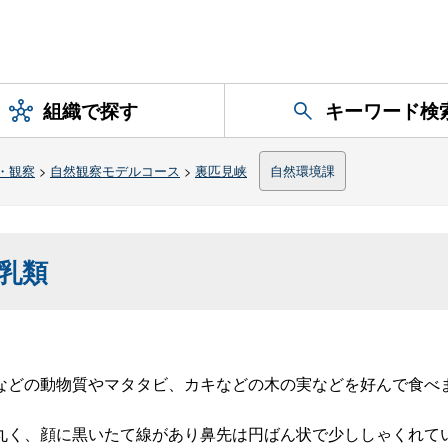
組織で探す
キーワード検
・観察
>
自然観察モデルコース
>
裏匹見峡
自然環境課
乳類
などの動物質やマタタビ、カキなどの木の実などを好んで食べ
丸く、顔に黒いたて線があり鼻先は円ばん状で少ししゃくれて