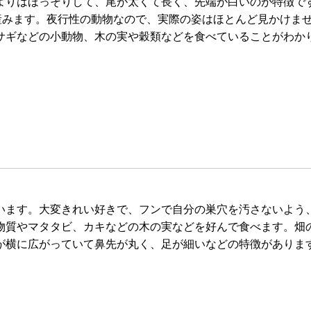
よりはほっそりして、尾が太くて長く、先端が白いのが特徴で
を産みます。夜行性の動物なので、実際の姿はほとんど見かけま
サギなどの小動物、木の実や穀類などを食べていることがわか
ます。大変きれい好きで、フンで自分の巣穴を汚さないよう
物質やマタタビ、カキなどの木の実などを好んで食べます。畑
が横に広がっていて鼻先が丸く、足が細いなどの特徴がありま