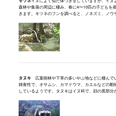
キツネ
イヌによく似た体つきをしていますが、イヌ
森林や集落の周辺に棲み、春に4〜10匹の子ども
きます。キツネのフンを調べると、ノネズミ、ノウ
タヌキ
広葉樹林や下草の多いやぶ地などに棲んでい
雑食性で、オサムシ、カマドウマ、カエルなどの動
しているようです。タヌキはイヌ科で、顔の黒部分