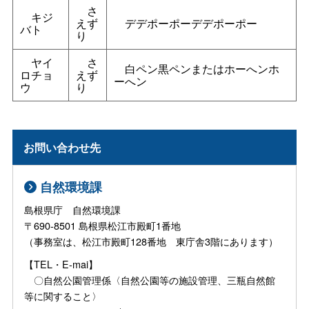
さ
キジ
えず
デデポーポーデデポーポー
バト
り
ヤイ
さ
白ペン黒ペンまたはホーへンホ
ロチョ
えず
ーへン
ウ
り
お問い合わせ先
自然環境課
島根県庁 自然環境課
〒690-8501 島根県松江市殿町1番地
（事務室は、松江市殿町128番地 東庁舎3階にあります）
【TEL・E-mai】
〇自然公園管理係〈自然公園等の施設管理、三瓶自然館
等に関すること〉