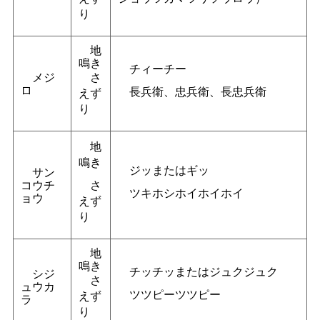
り
地
鳴き
チィーチー
メジ
さ
ロ
長兵衛、忠兵衛、長忠兵衛
えず
り
地
鳴き
ジッまたはギッ
サン
コウチ
さ
ツキホシホイホイホイ
ョウ
えず
り
地
鳴き
チッチッまたはジュクジュク
シジ
さ
ュウカ
ツツピーツツピー
えず
ラ
り