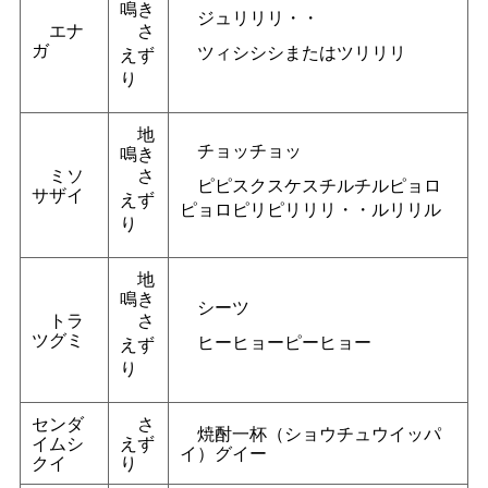
鳴き
ジュリリリ・・
エナ
さ
ガ
ツィシシシまたはツリリリ
えず
り
地
チョッチョッ
鳴き
ミソ
さ
ピピスクスケスチルチルピョロ
サザイ
えず
ピョロピリピリリリ・・ルリリル
り
地
鳴き
シーツ
トラ
さ
ツグミ
ヒーヒョーピーヒョー
えず
り
センダ
さ
焼酎一杯（ショウチュウイッパ
イムシ
えず
イ）グイー
クイ
り