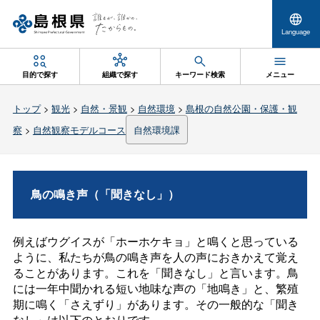
Language
目的で探す
組織で探す
キーワード検索
メニュー
トップ
>
観光
>
自然・景観
>
自然環境
>
島根の自然公園・保護・観
察
>
自然観察モデルコース
自然環境課
鳥の鳴き声（「聞きなし」）
例えばウグイスが「ホーホケキョ」と鳴くと思っている
ように、私たちが鳥の鳴き声を人の声におきかえて覚え
ることがあります。これを「聞きなし」と言います。鳥
には一年中聞かれる短い地味な声の「地鳴き」と、繁殖
期に鳴く「さえずり」があります。その一般的な「聞き
なし」は以下のとおりです。