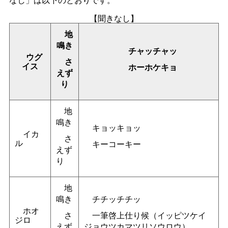
【聞きなし】
地
鳴き
チャッチャッ
ウグ
さ
イス
ホーホケキョ
えず
り
地
鳴き
キョッキョッ
イカ
さ
ル
キーコーキー
えず
り
地
鳴き
チチッチチッ
ホオ
さ
一筆啓上仕り候（イッピツケイ
ジロ
えず
ジョウツカマツリソウロウ）