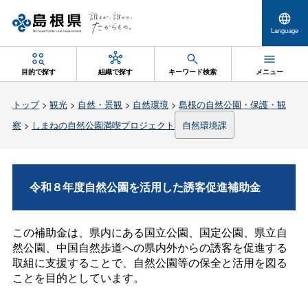
Language
目的で探す
組織で探す
キーワード検索
メニュー
トップ
>
観光
>
自然・景観
>
自然環境
>
島根の自然公園・保護・観
察
>
しまねの自然公園満喫プロジェクト
自然環境課
令和８年度自然公園を活用した誘客促進補助金
この補助金は、県内にある国立公園、国定公園、県立自
然公園、中国自然歩道への県内外からの誘客を促進する
取組に支援することで、自然公園等の保全と活用を図る
ことを目的としています。