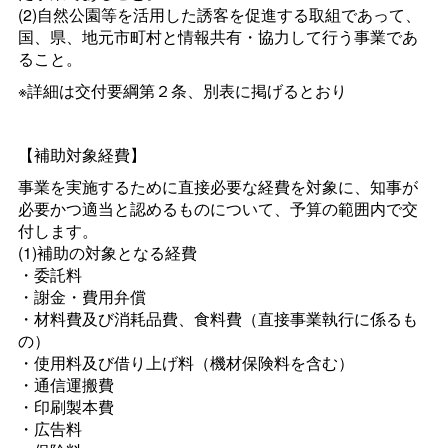
(2)自然公園等を活用した誘客を促進する取組であって、
国、県、地元市町村と情報共有・協力して行う事業であ
ること。
※詳細は交付要綱第２条、別表に掲げるとおり
【補助対象経費】
事業を実施するために直接必要な経費を対象に、知事が
必要かつ適当と認めるものについて、予算の範囲内で交
付します。
(1)補助の対象となる経費
・委託料
・謝金・費用弁償
・材料費及び消耗品費、食料費（直接事業執行に係るも
の）
・使用料及び借り上げ料（機材保険料を含む）
・通信運搬費
・印刷製本費
・広告料