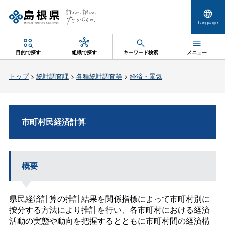
Language
目的で探す
組織で探す
キーワード検索
メニュー
トップ
>
統計調査課
>
各種統計調査等
>
経済・景気
市町村民経済計算
概要
県民経済計算の推計結果を関係指標によって市町村別に
按分する方法により推計を行い、各市町村における経済
活動の実態や動向を把握するとともに市町村間の経済構