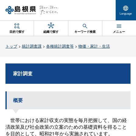
Language
目的で探す
組織で探す
キーワード検索
メニュー
トップ
>
統計調査課
>
各種統計調査等
>
物価・家計・生活
家計調査
概要
世帯における家計収支の実態を毎月把握して、国の経
済政策及び社会政策の立案のための基礎資料を得ること
を目的として、昭和21年から実施されています。