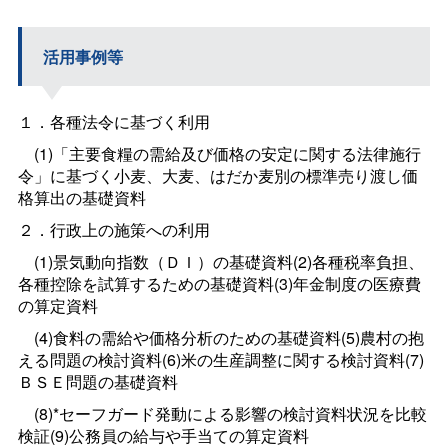
活用事例等
１．各種法令に基づく利用
(1)「主要食糧の需給及び価格の安定に関する法律施行
令」に基づく小麦、大麦、はだか麦別の標準売り渡し価
格算出の基礎資料
２．行政上の施策への利用
(1)景気動向指数（ＤＩ）の基礎資料(2)各種税率負担、
各種控除を試算するための基礎資料(3)年金制度の医療費
の算定資料
(4)食料の需給や価格分析のための基礎資料(5)農村の抱
える問題の検討資料(6)米の生産調整に関する検討資料(7)
ＢＳＥ問題の基礎資料
(8)*セーフガード発動による影響の検討資料状況を比較
検証(9)公務員の給与や手当ての算定資料