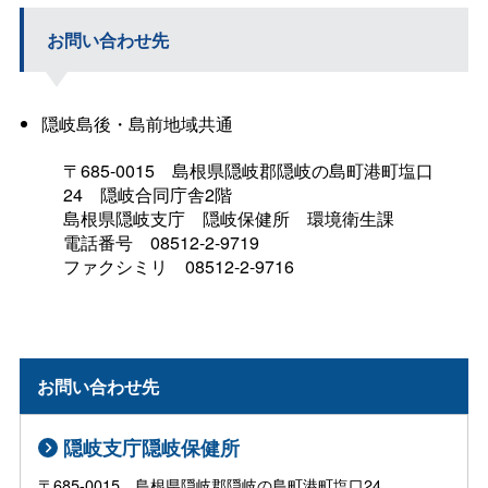
お問い合わせ先
隠岐島後・島前地域共通
〒685-001
5
島根県隠岐郡隠岐の島町港町塩口
2
4
隠岐合同庁舎2階
島根県隠岐支
庁
隠岐保健
所
環境衛生課
電話番
号
08512-2-9719
ファクシミ
リ
08512-2-9716
お問い合わせ先
隠岐支庁隠岐保健所
〒685-0015 島根県隠岐郡隠岐の島町港町塩口24