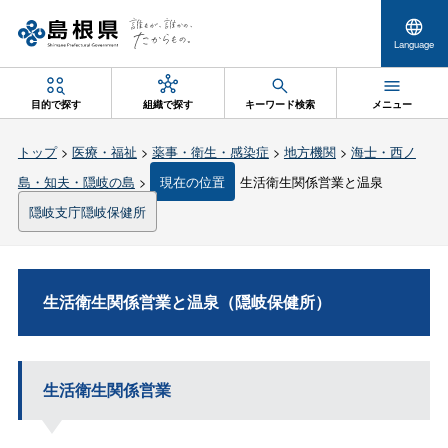
Language
目的で探す
組織で探す
キーワード検索
メニュー
トップ
>
医療・福祉
>
薬事・衛生・感染症
>
地方機関
>
海士・西ノ
島・知夫・隠岐の島
>
現在の位置
生活衛生関係営業と温泉
隠岐支庁隠岐保健所
生活衛生関係営業と温泉（隠岐保健所）
生活衛生関係営業