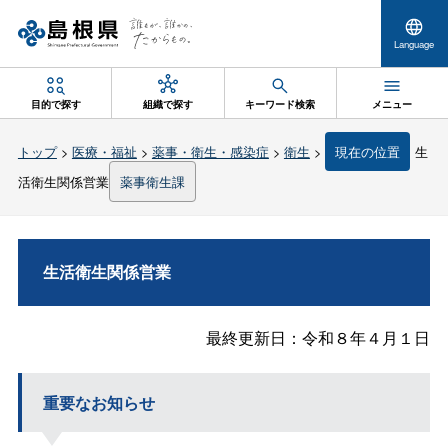
Language
目的で探す
組織で探す
キーワード検索
メニュー
トップ
>
医療・福祉
>
薬事・衛生・感染症
>
衛生
>
現在の位置
生
活衛生関係営業
薬事衛生課
生活衛生関係営業
最終更新日：令和８年４月１日
重要なお知らせ