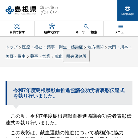
Language
目的で探す
組織で探す
キーワード検索
メニュー
トップ
>
医療・福祉
>
薬事・衛生・感染症
>
地方機関
>
大田・川本・
美郷・邑南
>
薬事・営業
>
献血
県央保健所
令和7年度島根県献血推進協議会功労者表彰伝達式
を執り行いました。
この度、令和7年度島根県献血推進協議会功労者表彰伝
達式を執り行いました。
この表彰は、献血運動の推進について積極的に協力