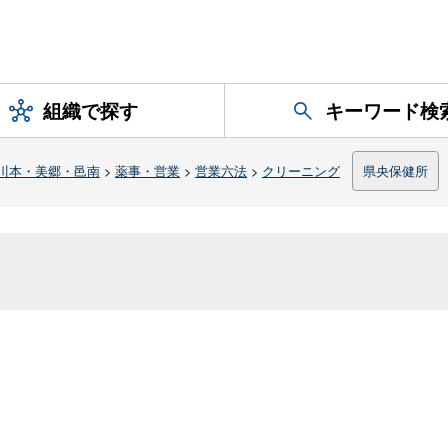
組織で探す
キーワード検
川本・美郷・邑南
>
薬事・営業
>
営業六法
>
クリーニング
県央保健所