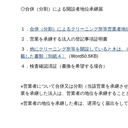
◎合併（分割）による開設者地位承継届
１．
合併（分割）によるクリーニング所等営業者地
２．営業を承継する法人の登記事項証明書
３．
他にクリーニング所等を開設しているときは、
載した書類〔別紙４〕
（Word50.5KB)
４．検査確認済証（書換を希望する場合）
※営業者について合併又は分割（当該営業を承継さ
業を承継した法人は、営業者の地位を承継すること
※営業者の地位を承継した者は、遅滞なく届出をし