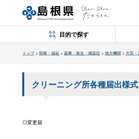
目的で探す
トップ
>
医療・福祉
>
薬事・衛生・感染症
>
地方機関
>
大田・
クリーニング所各種届出様式
◎変更届