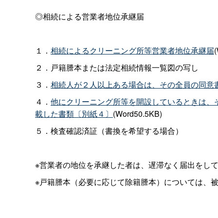
◎相続による営業者地位承継届
１．
相続によるクリーニング所等営業者地位承継届
２．戸籍謄本または法定相続情報一覧図の写し
３．
相続人が２人以上ある場合は、その全員の同意
４．
他にクリーニング所等を開設しているときは、
載した書類〔別紙４〕
(Word50.5KB)
５．検査確認済証（書換を希望する場合）
※営業者の地位を承継した者は、遅滞なく届出をし
※戸籍謄本（必要に応じて除籍謄本）については、