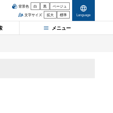
背景色
白
黒
ベージュ
文字サイズ
拡大
標準
Language
索
メニュー