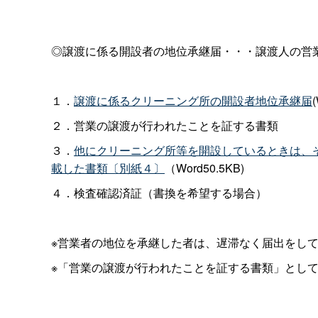
◎譲渡に係る開設者の地位承継届・・・譲渡人の営
１．
譲渡に係るクリーニング所の開設者地位承継届
２．営業の譲渡が行われたことを証する書類
３．
他にクリーニング所等を開設しているときは、
載した書類〔別紙４〕
（Word50.5KB)
４．検査確認済証（書換を希望する場合）
※営業者の地位を承継した者は、遅滞なく届出をし
※「営業の譲渡が行われたことを証する書類」とし