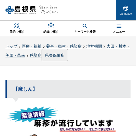
Language
目的で探す
組織で探す
キーワード検索
メニュー
トップ
>
医療・福祉
>
薬事・衛生・感染症
>
地方機関
>
大田・川本・
美郷・邑南
>
感染症
県央保健所
【麻しん】