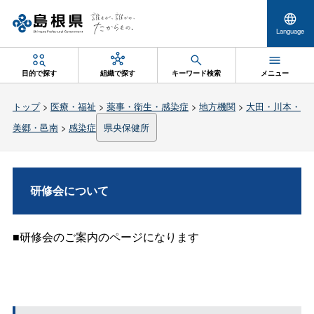
Language
目的で探す
組織で探す
キーワード検索
メニュー
トップ
>
医療・福祉
>
薬事・衛生・感染症
>
地方機関
>
大田・川本・
美郷・邑南
>
感染症
県央保健所
研修会について
■研修会のご案内のページになります