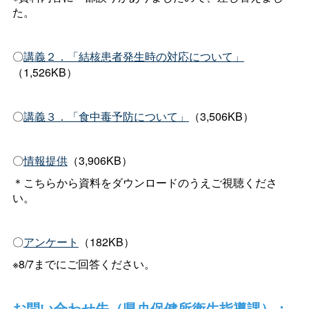
た。
〇
講義２．「
」
結核患者発生時の対応について
（1,526KB）
〇
講義３．「食中毒予防について」
（3,506KB）
〇
情報提供
（3,906KB）
＊こちらから資料をダウンロードのうえご視聴くださ
い。
〇
アンケート
（182KB）
※8/7までにご回答ください。
お問い合わせ先（県央保健所衛生指導課）：