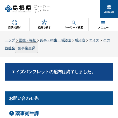
Language
目的で探す
組織で探す
キーワード検索
メニュー
トップ
>
医療・福祉
>
薬事・衛生・感染症
>
感染症
>
エイズ
>
その
他啓発
薬事衛生課
エイズパンフレットの配布は終了しました。
お問い合わせ先
薬事衛生課