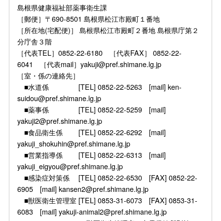
島根県健康福祉部薬事衛生課
［郵便］〒690-8501 島根県松江市殿町１番地
［所在地(宅配便)］ 島根県松江市殿町２番地 島根県庁第２
分庁舎３階
［代表TEL］0852-22-6180 ［代表FAX］ 0852-22-
6041 ［代表mail］yakuji@pref.shimane.lg.jp
［室・係の連絡先］
■水道係 [TEL] 0852-22-5263 [mail] ken-
suidou@pref.shimane.lg.jp
■薬事係 [TEL] 0852-22-5259 [mail]
yakuji2@pref.shimane.lg.jp
■食品衛生係 [TEL] 0852-22-6292 [mail]
yakuji_shokuhin@pref.shimane.lg.jp
■営業指導係 [TEL] 0852-22-6313 [mail]
yakuji_eigyou@pref.shimane.lg.jp
■感染症対策係 [TEL] 0852-22-6530 [FAX] 0852-22-
6905 [mail] kansen2@pref.shimane.lg.jp
■獣医衛生管理室 [TEL] 0853-31-6073 [FAX] 0853-31-
6083 [mail] yakuji-animal2@pref.shimane.lg.jp