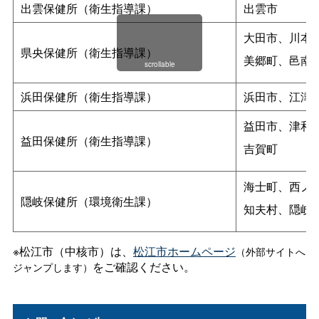
出雲保健所（衛生指導課）
出雲市
大田市、川本
県央保健所（衛生指導課）
美郷町、邑南
scrollable
浜田保健所（衛生指導課）
浜田市、江津
益田市、津和
益田保健所（衛生指導課）
吉賀町
海士町、西ノ
隠岐保健所（環境衛生課）
知夫村、隠岐
※松江市（中核市）は、
松江市ホームページ
（外部サイトへ
をご確認ください。
ジャンプします）