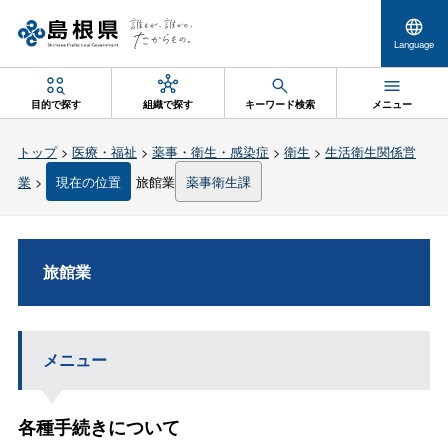
Language
目的で探す
組織で探す
キーワード検索
メニュー
トップ
>
医療・福祉
>
薬事・衛生・感染症
>
衛生
>
生活衛生関係営
業
>
現在の位置
旅館業
薬事衛生課
旅館業
メニュー
各種手続きについて