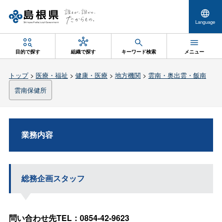
Language
目的で探す
組織で探す
キーワード検索
メニュー
トップ
>
医療・福祉
>
健康・医療
>
地方機関
>
雲南・奥出雲・飯南
雲南保健所
業務内容
総務企画スタッフ
問い合わせ先TEL：0854-42-9623