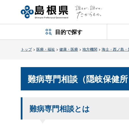
目的で探す
トップ
>
医療・福祉
>
健康・医療
>
地方機関
>
海士・西ノ島・
難病専門相談（隠岐保健所
難病専門相談とは