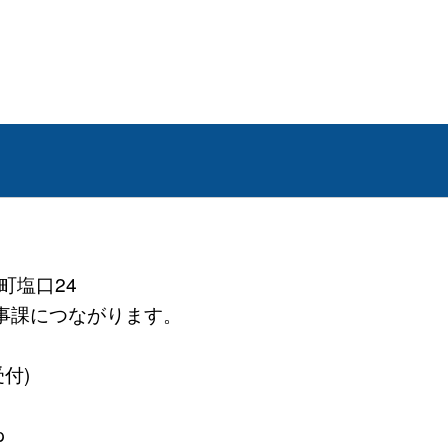
町塩口24
務医事課につながります。
受付)
p