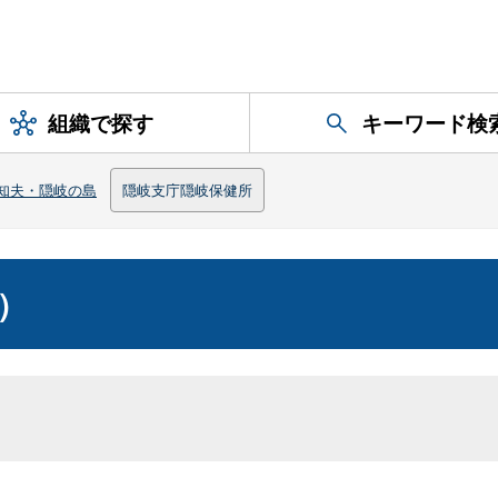
組織で探す
キーワード検
知夫・隠岐の島
隠岐支庁隠岐保健所
）