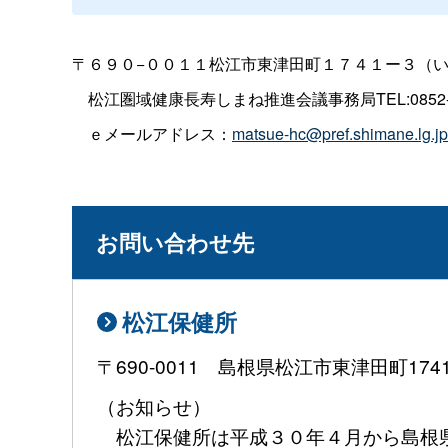
〒６９０−００１１松江市東津田町１７４１ー３（
松江圏域健康長寿しまね推進会議事務局TEL:0852-23-13
ｅメールアドレス：
matsue-hc@pref.shimane.lg.jp
お問い合わせ先
松江保健所
〒690-0011 島根県松江市東津田町17
（お知らせ）
松江保健所は平成３０年４月から島根