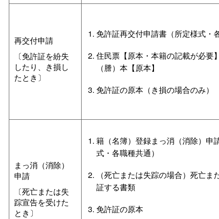
免許証再交付申請書（所定様式・
再交付申請
住民票【原本・本籍の記載が必要
〔免許証を紛失
したり、き損し
（謄）本【原本】
たとき〕
免許証の原本（き損の場合のみ）
籍（名簿）登録まっ消（消除）申
式・各職種共通）
まっ消（消除）
（死亡または失踪の場合）死亡ま
申請
証する書類
〔死亡または失
踪宣告を受けた
免許証の原本
とき〕