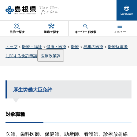
Language
目的で探す
組織で探す
キーワード検索
メニュー
トップ
>
医療・福祉
>
健康・医療
>
医療
>
島根の医療
>
医療従事者
に関する免許申請
医療政策課
厚生労働大臣免許
対象職種
医師、歯科医師、保健師、助産師、看護師、診療放射線