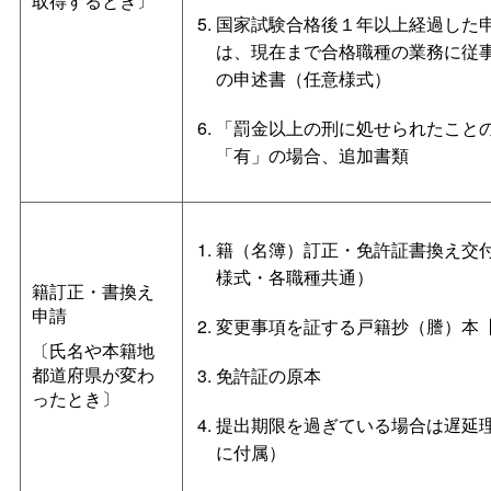
取得するとき〕
国家試験合格後１年以上経過した
は、現在まで合格職種の業務に従
の申述書（任意様式）
「罰金以上の刑に処せられたこと
「有」の場合、追加書類
籍（名簿）訂正・免許証書換え交
様式・各職種共通）
籍訂正・書換え
申請
変更事項を証する戸籍抄（謄）本
〔氏名や本籍地
都道府県が変わ
免許証の原本
ったとき〕
提出期限を過ぎている場合は遅延
に付属）